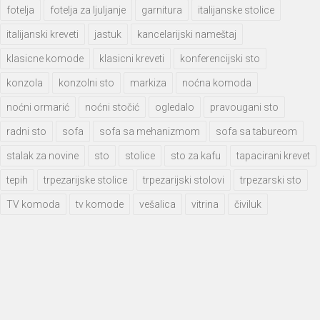
fotelja
fotelja za ljuljanje
garnitura
italijanske stolice
italijanski kreveti
jastuk
kancelarijski nameštaj
klasicne komode
klasicni kreveti
konferencijski sto
konzola
konzolni sto
markiza
noćna komoda
noćni ormarić
noćni stočić
ogledalo
pravougani sto
radni sto
sofa
sofa sa mehanizmom
sofa sa tabureom
stalak za novine
sto
stolice
sto za kafu
tapacirani krevet
tepih
trpezarijske stolice
trpezarijski stolovi
trpezarski sto
TV komoda
tv komode
vešalica
vitrina
čiviluk