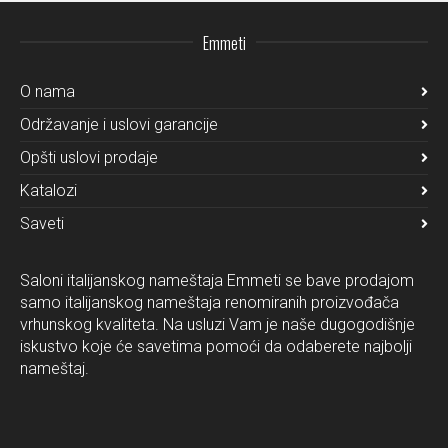
Emmeti
O nama
Održavanje i uslovi garancije
Opšti uslovi prodaje
Katalozi
Saveti
Saloni italijanskog nameštaja Emmeti se bave prodajom
samo italijanskog nameštaja renomiranih proizvođača
vrhunskog kvaliteta. Na usluzi Vam je naše dugogodišnje
iskustvo koje će savetima pomoći da odaberete najbolji
nameštaj.