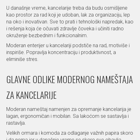
U današnje vreme, kancelarije treba da budu osmišljene
kao prostor za rad koji je udoban, lak za organizaciju, lep
na oko i inovativan. Sve to prati i tehnološki napredak, kao
i rešenja koja će očuvati zdravlje čoveka i učiniti radno
okruženje bezbednim i funkcionalnim.
Moderan enterijer u kancelariji podstiče na rad, motiviše i
inspiriše. Popravlja koncentraciju i produktivnost, a
eliminiše stres.
GLAVNE ODLIKE MODERNOG NAMEŠTAJA
ZA KANCELARIJE
Moderan nameštaj namenjen za opremanje kancelarija je
lagan, ergonomičan i mobilan. Sa lakoćom se sastavlja i
rastavlja.
Velikih ormara i komoda za odlaganje važnih papira skoro
i da nema jer u današnje vreme se skoro sve obavlja