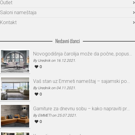
Outlet
Saloni nameštaja
Kontakt
Nedavni članci
Novogodišnja čarolija može da počne, popusti i do 30%
By Urednik on 16.12.2021.
0
Vaš stan uz Emmeti nameštaj – sajamski popust i do 30%
By Urednik on 04.11.2021.
0
Garniture za dnevnu sobu – kako napraviti pravi izbor
By EMMETI on 25.07.2021.
0