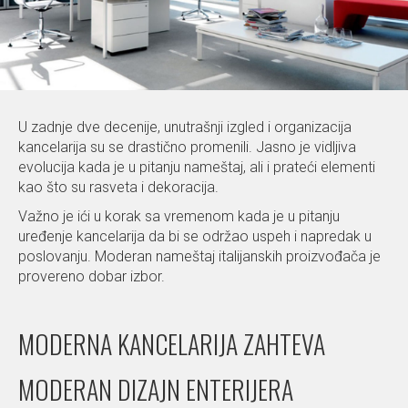
U zadnje dve decenije, unutrašnji izgled i organizacija
kancelarija su se drastično promenili. Jasno je vidljiva
evolucija kada je u pitanju nameštaj, ali i prateći elementi
kao što su rasveta i dekoracija.
Važno je ići u korak sa vremenom kada je u pitanju
uređenje kancelarija da bi se održao uspeh i napredak u
poslovanju. Moderan nameštaj italijanskih proizvođača je
provereno dobar izbor.
MODERNA KANCELARIJA ZAHTEVA
MODERAN DIZAJN ENTERIJERA