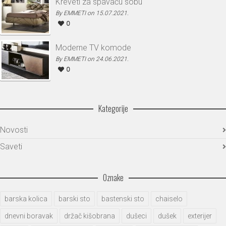
Kreveti za spavaću sobu
By EMMETI on 15.07.2021.
0
Moderne TV komode
By EMMETI on 24.06.2021.
0
Kategorije
Novosti
Saveti
Oznake
barska kolica
barski sto
bastenski sto
chaiselo
dnevni boravak
držač kišobrana
dušeci
dušek
exterijer