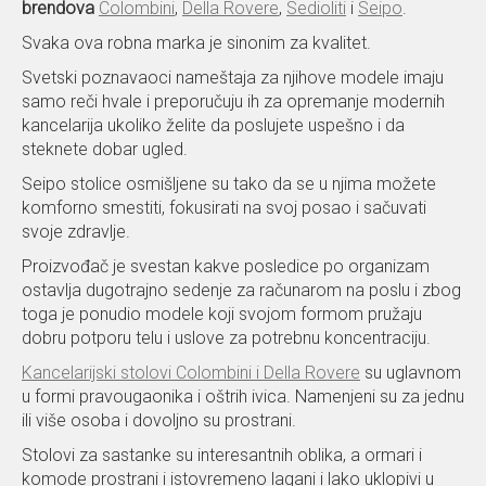
brendova
Colombini
,
Della Rovere
,
Sedioliti
i
Seipo
.
Svaka ova robna marka je sinonim za kvalitet.
Svetski poznavaoci nameštaja za njihove modele imaju
samo reči hvale i preporučuju ih za opremanje modernih
kancelarija ukoliko želite da poslujete uspešno i da
steknete dobar ugled.
Seipo stolice osmišljene su tako da se u njima možete
komforno smestiti, fokusirati na svoj posao i sačuvati
svoje zdravlje.
Proizvođač je svestan kakve posledice po organizam
ostavlja dugotrajno sedenje za računarom na poslu i zbog
toga je ponudio modele koji svojom formom pružaju
dobru potporu telu i uslove za potrebnu koncentraciju.
Kancelarijski stolovi Colombini i Della Rovere
su uglavnom
u formi pravougaonika i oštrih ivica. Namenjeni su za jednu
ili više osoba i dovoljno su prostrani.
Stolovi za sastanke su interesantnih oblika, a ormari i
komode prostrani i istovremeno lagani i lako uklopivi u