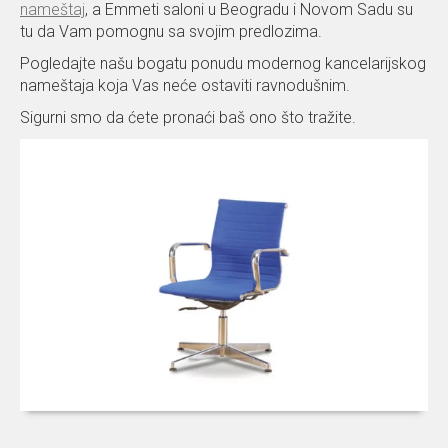
nameštaj
, a Emmeti saloni u Beogradu i Novom Sadu su
tu da Vam pomognu sa svojim predlozima.
Pogledajte našu bogatu ponudu modernog kancelarijskog
nameštaja koja Vas neće ostaviti ravnodušnim.
Sigurni smo da ćete pronaći baš ono što tražite.