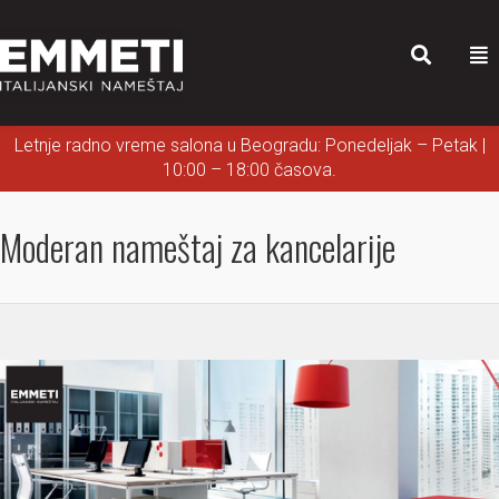
Letnje radno vreme salona u Beogradu: Ponedeljak – Petak |
10:00 – 18:00 časova.
Moderan nameštaj za kancelarije