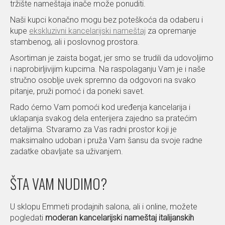
tržište nameštaja inače može ponuditi.
Naši kupci konačno mogu bez poteškoća da odaberu i
kupe
ekskluzivni kancelarijski nameštaj
za opremanje
stambenog, ali i poslovnog prostora.
Asortiman je zaista bogat, jer smo se trudili da udovoljimo
i naprobirljivijim kupcima. Na raspolaganju Vam je i naše
stručno osoblje uvek spremno da odgovori na svako
pitanje, pruži pomoć i da poneki savet.
Rado ćemo Vam pomoći kod uređenja kancelarija i
uklapanja svakog dela enterijera zajedno sa pratećim
detaljima. Stvaramo za Vas radni prostor koji je
maksimalno udoban i pruža Vam šansu da svoje radne
zadatke obavljate sa uživanjem.
ŠTA VAM NUDIMO?
U sklopu Emmeti prodajnih salona, ali i online, možete
pogledati
moderan kancelarijski nameštaj italijanskih