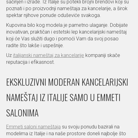
sačinjen i izrade. Iz Italije su potekli brojni brendovi koji su
poznati i po proizvodnji nameštaja za kancelarije, a širok
spektar njihove ponude oduševiće svakoga.
Kupovina bilo kog modela je pametno ulaganje. Dobijate
inovativan, praktičan i estetski lep kancelarijski nameštaj
koji će Vas služiti dugo i pomoći Vam da svoj posao
radite što lakše i uspešnije.
Uz
italijanski nameštaj za kancelarije
kompaniji skače
reputacija i efikasnost.
EKSKLUZIVNI MODERAN KANCELARIJSKI
NAMEŠTAJ IZ ITALIJE SAMO U EMMETI
SALONIMA
Emmeti saloni nameštaja
su svoju ponudu bazirali na
modelima iz Italije i na naše prostore doneli najbolje što