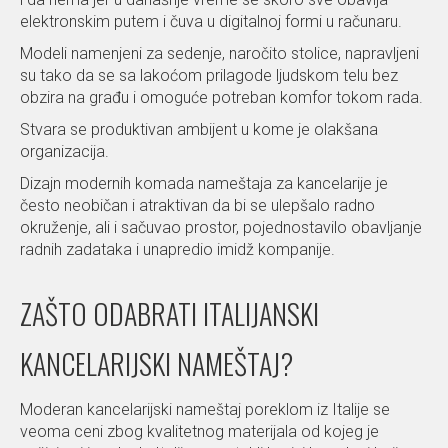
elektronskim putem i čuva u digitalnoj formi u računaru.
Modeli namenjeni za sedenje, naročito stolice, napravljeni
su tako da se sa lakoćom prilagode ljudskom telu bez
obzira na građu i omoguće potreban komfor tokom rada.
Stvara se produktivan ambijent u kome je olakšana
organizacija.
Dizajn modernih komada nameštaja za kancelarije je
često neobičan i atraktivan da bi se ulepšalo radno
okruženje, ali i sačuvao prostor, pojednostavilo obavljanje
radnih zadataka i unapredio imidž kompanije.
ZAŠTO ODABRATI ITALIJANSKI
KANCELARIJSKI NAMEŠTAJ?
Moderan kancelarijski nameštaj poreklom iz Italije se
veoma ceni zbog kvalitetnog materijala od kojeg je