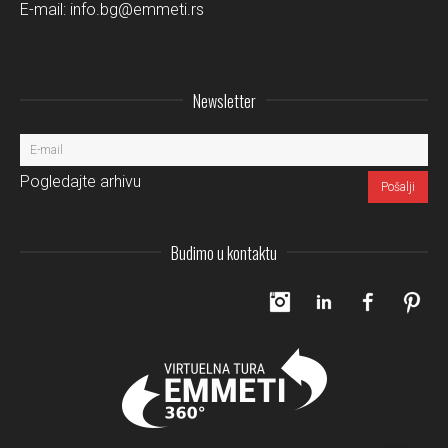
E-mail:
info.bg@emmeti.rs
Newsletter
Pogledajte arhivu
Budimo u kontaktu
Instagram
LinkedIn
Facebo
Pi