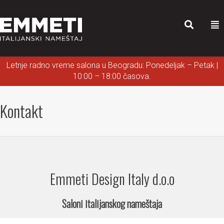
Letnje radno vreme salona u Beogradu: Ponedeljak – Petak |
10:00 – 18:00 časova.
Kontakt
Emmeti Design Italy d.o.o
Saloni italijanskog nameštaja