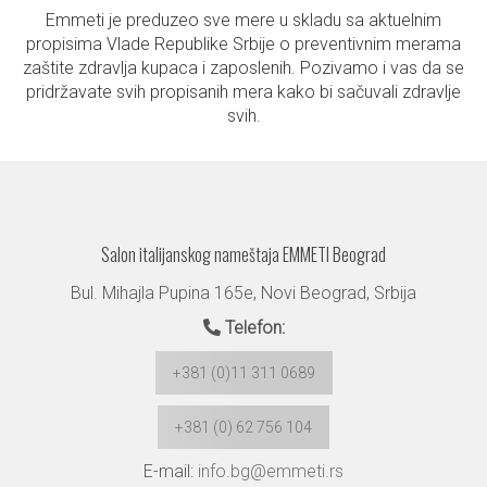
Emmeti je preduzeo sve mere u skladu sa aktuelnim
propisima Vlade Republike Srbije o preventivnim merama
zaštite zdravlja kupaca i zaposlenih. Pozivamo i vas da se
pridržavate svih propisanih mera kako bi sačuvali zdravlje
svih.
Salon italijanskog nameštaja EMMETI Beograd
Bul. Mihajla Pupina 165e, Novi Beograd, Srbija
Telefon:
+381 (0)11 311 0689
+381 (0) 62 756 104
E-mail:
info.bg@emmeti.rs