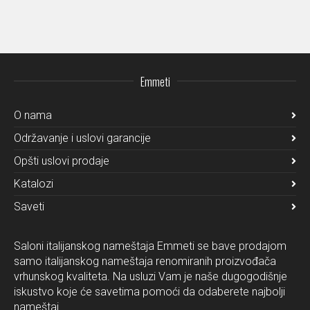
Emmeti
O nama
Održavanje i uslovi garancije
Opšti uslovi prodaje
Katalozi
Saveti
Saloni italijanskog nameštaja Emmeti se bave prodajom
samo italijanskog nameštaja renomiranih proizvođača
vrhunskog kvaliteta. Na usluzi Vam je naše dugogodišnje
iskustvo koje će savetima pomoći da odaberete najbolji
nameštaj.