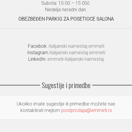
Subota: 10.00 – 15.00č.
Nedelja neradni dan.
OBEZBEĐEN PARKIG ZA POSETIOCE SALONA
Facebok:
italijanski.namestaj.emmeti
Instagram
italijanski.namestaj.emmeti
LinkedIn:
emmeti-italijanski-namestaj
Sugestije i primedbe
Ukoliko imate sugestije ili primedbe možete nas
kontaktirati mejlom
postprodaja@emmeti.rs