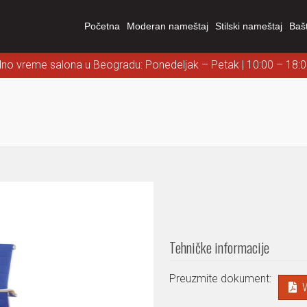
Početna
Moderan nameštaj
Stilski nameštaj
Baš
dno vreme salona u Beogradu: Ponedeljak – Petak | 10:00 – 18:
Tehničke informacije
Preuzmite dokument: