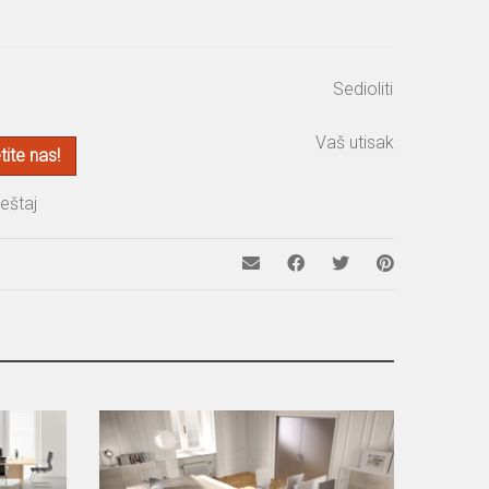
Sedioliti
Vaš utisak
ite nas!
eštaj