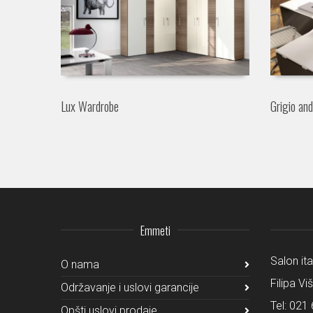
Lux Wardrobe
Grigio an
Emmeti
Salon it
O nama
Filipa Vi
Održavanje i uslovi garancije
Tel:
021 
Opšti uslovi prodaje