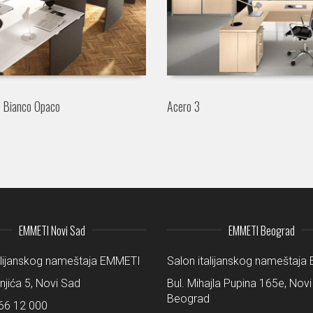
d Bianco Opaco
Acero 3
EMMETI Novi Sad
EMMETI Beograd
alijanskog nameštaja EMMETI
Salon italijanskog nameštaj
šnjića 5, Novi Sad
Bul. Mihajla Pupina 165e, Novi
Beograd
66 12 000