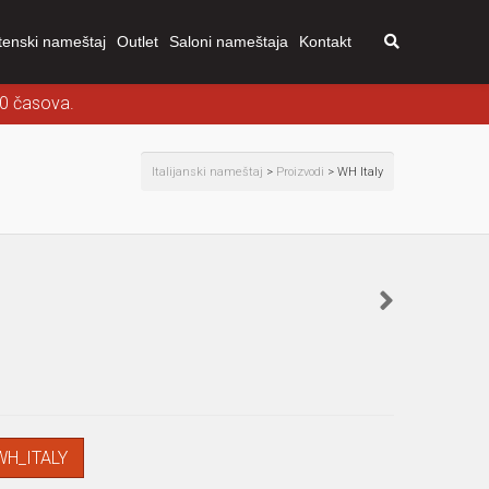
tenski nameštaj
Outlet
Saloni nameštaja
Kontakt
00 časova.
Italijanski nameštaj
>
Proizvodi
>
WH Italy
WH_ITALY