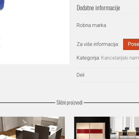
Dodatne informacije
Robna marka
Za više informacija:
Poset
Kategorija:
Kancelarijski nam
Deli
Slični proizvodi