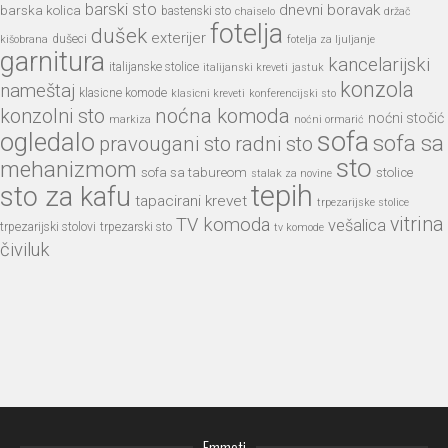
barski sto
dnevni boravak
barska kolica
bastenski sto
chaiselo
držač
fotelja
dušek
exterijer
dušeci
kišobrana
fotelja za ljuljanje
garnitura
kancelarijski
italijanske stolice
italijanski kreveti
jastuk
konzola
nameštaj
klasicne komode
klasicni kreveti
konferencijski sto
noćna komoda
konzolni sto
noćni stočić
markiza
noćni ormarić
sofa
ogledalo
sofa sa
pravougani sto
radni sto
sto
mehanizmom
sofa sa tabureom
stolice
stalak za novine
tepih
sto za kafu
tapacirani krevet
trpezarijske stolice
vitrina
TV komoda
vešalica
trpezarijski stolovi
trpezarski sto
tv komode
čiviluk