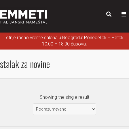
Letnje radno vreme salona u Beogradu: Ponedeljak – Petak |
10:00 – 18:00 časova.
stalak za novine
Showing the single result