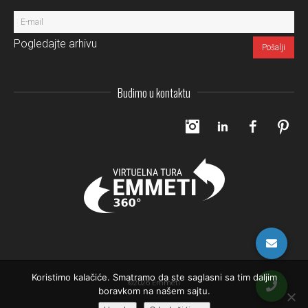
Pogledajte arhivu
Budimo u kontaktu
Instagram
LinkedIn
Facebo
Pi
Koristimo kalačiće. Smatramo da ste saglasni sa tim daljim
©2026 Emmeti
boravkom na našem sajtu.