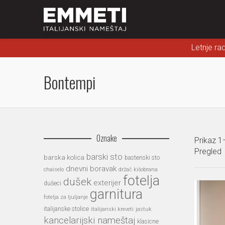
Letnje ra
Bontempi
Oznake
Prikaz 1
Pregled
barski sto
barska kolica
bastenski sto
dnevni boravak
chaiselo
držač kišobrana
fotelja
dušek
exterijer
dušeci
garnitura
fotelja za ljuljanje
italijanske stolice
italijanski kreveti
jastuk
kancelarijski nameštaj
klasicne