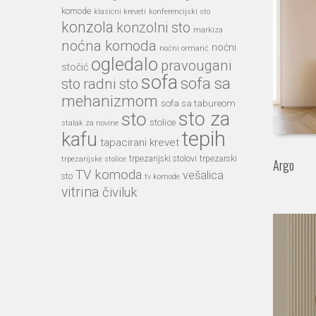
komode
klasicni kreveti
konferencijski sto
konzola
konzolni sto
markiza
noćna komoda
noćni
noćni ormarić
ogledalo
pravougani
stočić
sofa
sofa sa
sto
radni sto
mehanizmom
sofa sa tabureom
sto
sto za
stolice
stalak za novine
tepih
kafu
tapacirani krevet
trpezarijski stolovi
trpezarski
trpezarijske stolice
Argo
TV komoda
vešalica
sto
tv komode
vitrina
čiviluk