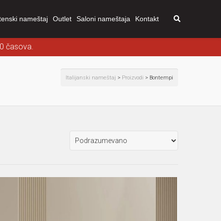
tenski nameštaj
Outlet
Saloni nameštaja
Kontakt
00 časova.
Italijanski nameštaj
>
Proizvodi
>
Bontempi