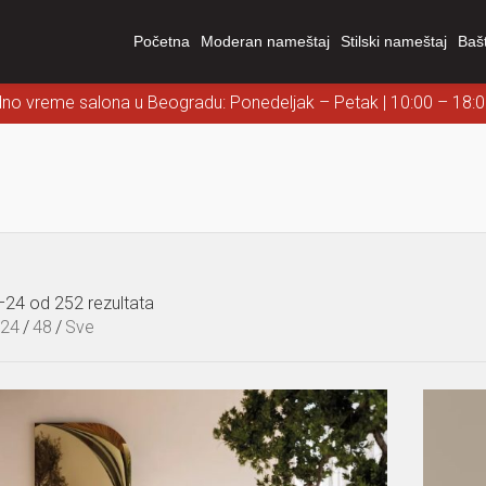
Početna
Moderan nameštaj
Stilski nameštaj
Baš
dno vreme salona u Beogradu: Ponedeljak – Petak | 10:00 – 18:
–24 od 252 rezultata
24
/
48
/
Sve