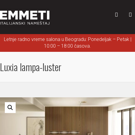
Letnje radno vreme salona u Beogradu: Ponedeljak – Petak |
10:00 – 18:00 časova.
Luxia lampa-luster