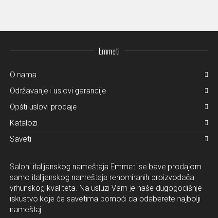
Emmeti
O nama
Održavanje i uslovi garancije
Opšti uslovi prodaje
Katalozi
Saveti
Saloni italijanskog nameštaja Emmeti se bave prodajom
samo italijanskog nameštaja renomiranih proizvođača
vrhunskog kvaliteta. Na usluzi Vam je naše dugogodišnje
iskustvo koje će savetima pomoći da odaberete najbolji
nameštaj.