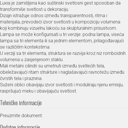
Luxia je zamišljena kao suštinski svetlosni gest sposoban da
transformiše svetlost u dekoraciju.
Dizajn istražuje odnos između transparentnosti, ritma i
materijala, prevodeći izvor svetlosti u kompoziciju volumena
koji kombinuju vizuelnu lakoću sa skulpturalnim prisustvom.
Lampa se može konfigurisati u tri verzije: podna lampa, viseća
lampa sa tri elementa ili sa jednim elementom, prilagođavajući
se različitim kontekstima.
U verziji sa tri elementa, struktura se razvija kroz niz romboidnih
volumena u zasjenjenom staklu.
Mali metalni cilindri su umetnuti između svetlećih tela,
obeležavajući ritam strukture i naglašavajući ravnotežu između
čvrstih tela i praznina.
Suženi oblici obavijaju izvor svetlosti i moduliraju njenu emisiju,
raspršujući meku i obavijajuću svetlost.
Tehničke informacije
Preuzmite dokument:
Dodatne informacije