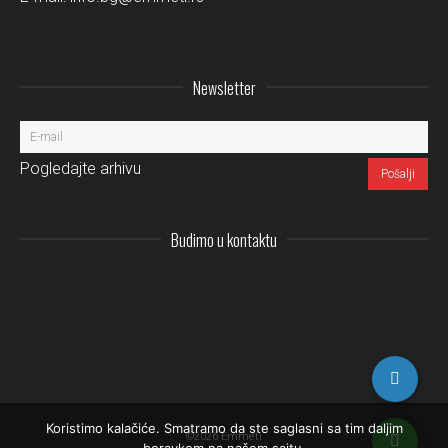
Newsletter
Pogledajte arhivu
Budimo u kontaktu
Instagram
LinkedIn
Facebo
Pi
Koristimo kalačiće. Smatramo da ste saglasni sa tim daljim
©2026 Emmeti