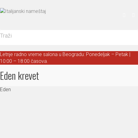
Letnje radno vreme salona u Beogradu: Ponedeljak – Petak |
10:00 – 18:00 časova.
Eden krevet
Eden