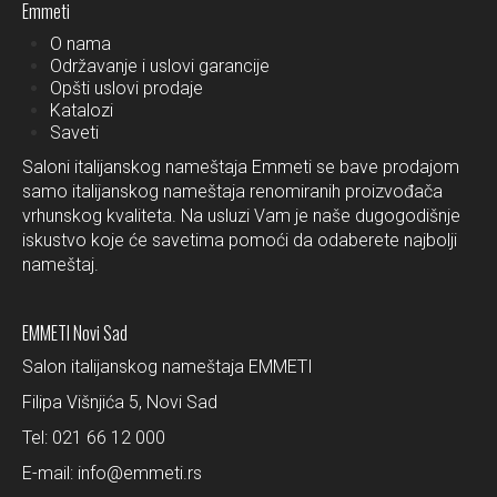
Emmeti
O nama
Održavanje i uslovi garancije
Opšti uslovi prodaje
Katalozi
Saveti
Saloni italijanskog nameštaja Emmeti se bave prodajom
samo italijanskog nameštaja renomiranih proizvođača
vrhunskog kvaliteta. Na usluzi Vam je naše dugogodišnje
iskustvo koje će savetima pomoći da odaberete najbolji
nameštaj.
EMMETI Novi Sad
Salon italijanskog nameštaja EMMETI
Filipa Višnjića 5, Novi Sad
Tel:
021 66 12 000
E-mail:
info@emmeti.rs