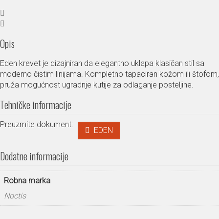
Opis
Eden krevet je dizajniran da elegantno uklapa klasičan stil sa
moderno čistim linijama. Kompletno tapaciran kožom ili štofom,
pruža mogućnost ugradnje kutije za odlaganje posteljine.
Tehničke informacije
Preuzmite dokument:
EDEN
Dodatne informacije
Robna marka
Noctis