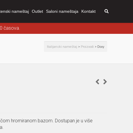
tenski nameštaj
Outlet
Saloni nameštaja
Kontakt
00 časova.
Italijanski nameštaj
>
Proizvodi
>
Doxy
stičom hromiranom bazom. Dostupan je u više
a.