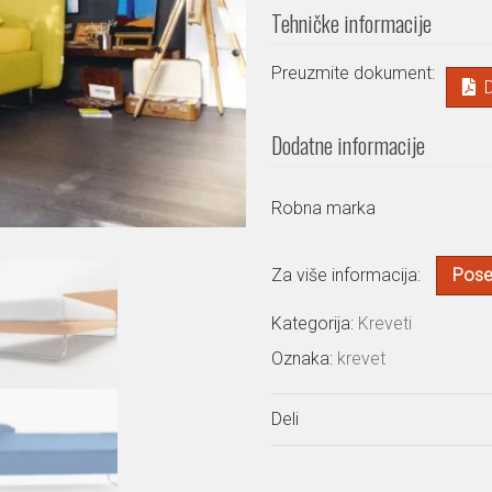
Tehničke informacije
Preuzmite dokument:
Dodatne informacije
Robna marka
Za više informacija:
Poset
Kategorija:
Kreveti
Oznaka:
krevet
Deli