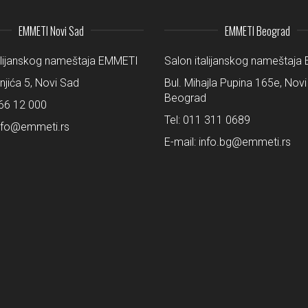
EMMETI Novi Sad
EMMETI Beograd
alijanskog nameštaja EMMETI
Salon italijanskog nameštaj
šnjića 5, Novi Sad
Bul. Mihajla Pupina 165e, Novi
Beograd
66 12 000
Tel:
011 311 0689
nfo@emmeti.rs
E-mail:
info.bg@emmeti.rs