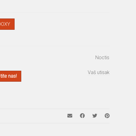
DOXY
Noctis
Vaš utisak
ite nas!