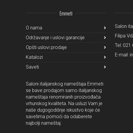
Emmeti
Salon it
O nama
Filipa Vi
Održavanje i uslovi garancije
Tel:
021 
Opšti uslovi prodaje
E-mail:
i
Katalozi
Saveti
Saloni italijanskog nameštaja Emmeti
se bave prodajom samo italijanskog
nameštaja renomiranih proizvođača
vrhunskog kvaliteta. Na usluzi Vam je
naše dugogodišnje iskustvo koje će
savetima pomoći da odaberete
najbolji nameštaj.