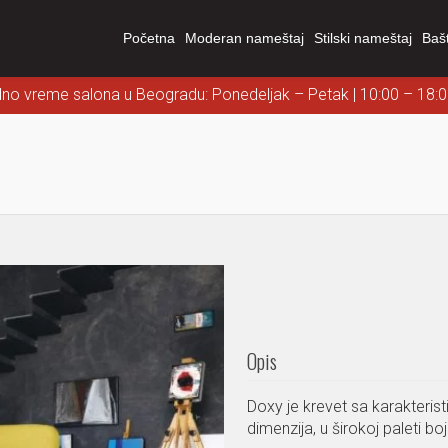
Početna
Moderan nameštaj
Stilski nameštaj
Baš
dno vreme salona u Beogradu: Ponedeljak – Petak | 10:00 – 18:
Opis
Doxy je krevet sa karakteri
dimenzija, u širokoj paleti boj