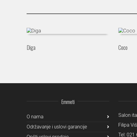
Diga
Coco
Emmeti
Salon it
O nama
Filipa Vi
Održavanje i uslovi garancije
Tel:
021 
Opšti uslovi prodaje