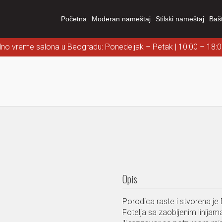
Početna
Moderan nameštaj
Stilski nameštaj
Baš
dno vreme salona u Beogradu: Ponedeljak – Petak | 10:00 – 18:
Opis
Porodica raste i stvorena je
Fotelja sa zaobljenim linija