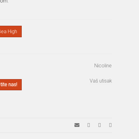
rom.
Bea High
Nicoline
Vaš utisak
ite nas!