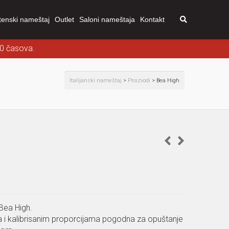
tenski nameštaj
Outlet
Saloni nameštaja
Kontakt
00 časova.
Italijanski nameštaj
>
Proizvodi
>
Bea High
 Bea High.
ma i kalibrisanim proporcijama pogodna za opuštanje