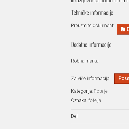
ili razgovor sa potpunom mi
Tehničke informacije
Preuzmite dokument:
Dodatne informacije
Robna marka
Za više informacija:
Poset
Kategorija:
Fotelje
Oznaka:
fotelja
Deli