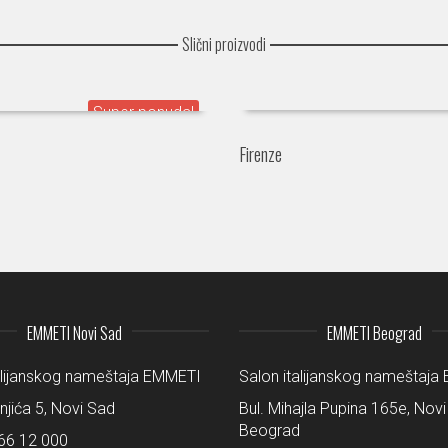
Slični proizvodi
Firenze
EMMETI Novi Sad
EMMETI Beograd
alijanskog nameštaja EMMETI
Salon italijanskog nameštaj
šnjića 5, Novi Sad
Bul. Mihajla Pupina 165e, Novi
Beograd
66 12 000