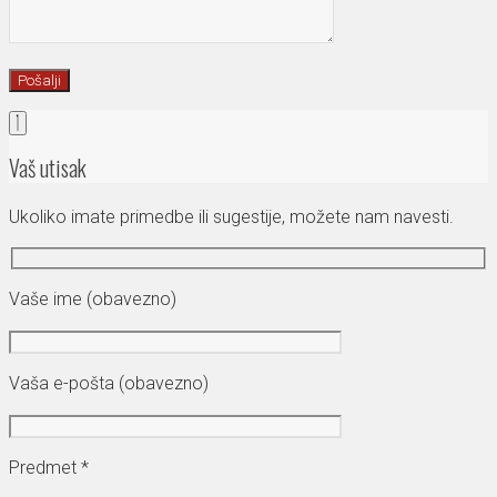
Vaš utisak
Ukoliko imate primedbe ili sugestije, možete nam navesti.
Vaše ime (obavezno)
Vaša e-pošta (obavezno)
Predmet *