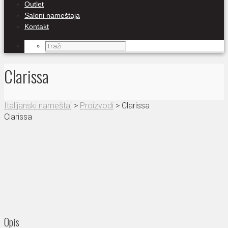
Outlet
Saloni nameštaja
Kontakt
Clarissa
Italijanski nameštaj
>
Proizvodi
>
Clarissa
Clarissa
Opis