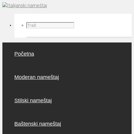
Početna
Moderan nameštaj
Stilski nameštaj
Baštenski nameštaj