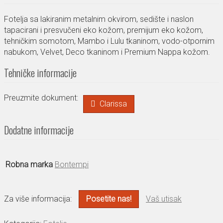
Fotelja sa lakiranim metalnim okvirom, sedište i naslon
tapacirani i presvučeni eko kožom, premijum eko kožom,
tehničkim somotom, Mambo i Lulu tkaninom, vodo-otpornim
nabukom, Velvet, Deco tkaninom i Premium Nappa kožom.
Tehničke informacije
Preuzmite dokument:
Clarissa
Dodatne informacije
Robna marka
Bontempi
Za više informacija:
Posetite nas!
Vaš utisak