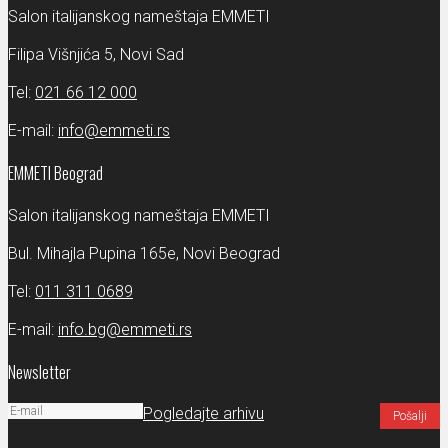
Salon italijanskog nameštaja EMMETI
Filipa Višnjića 5, Novi Sad
Tel:
021 66 12 000
E-mail:
info@emmeti.rs
EMMETI Beograd
Salon italijanskog nameštaja EMMETI
Bul. Mihajla Pupina 165e, Novi Beograd
Tel:
011 311 0689
E-mail:
info.bg@emmeti.rs
Newsletter
Pogledajte arhivu