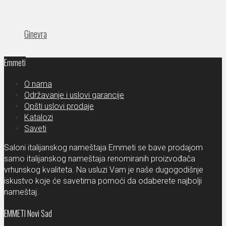
Ginevra
Emmeti
O nama
Održavanje i uslovi garancije
Opšti uslovi prodaje
Katalozi
Saveti
Saloni italijanskog nameštaja Emmeti se bave prodajom
samo italijanskog nameštaja renomiranih proizvođača
vrhunskog kvaliteta. Na usluzi Vam je naše dugogodišnje
iskustvo koje će savetima pomoći da odaberete najbolji
nameštaj.
EMMETI Novi Sad