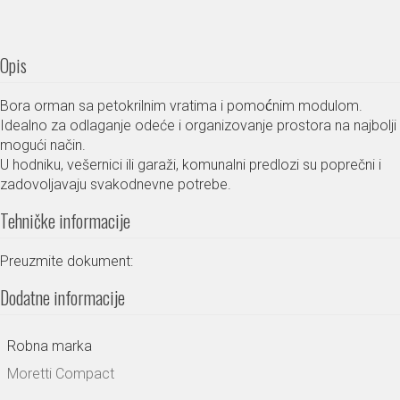
Opis
Bora orman sa petokrilnim vratima i pomoćnim modulom.
Idealno za odlaganje odeće i organizovanje prostora na najbolji
mogući način.
U hodniku, vešernici ili garaži, komunalni predlozi su poprečni i
zadovoljavaju svakodnevne potrebe.
Tehničke informacije
Preuzmite dokument:
Dodatne informacije
Robna marka
Moretti Compact