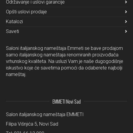
Održavanje i uslovi garancije
Opšti uslovi prodaje
Katalozi
Saveti
Saloni italijanskog nameštaja Emmeti se bave prodajom
samo italijanskog nameštaja renomiranih proizvođača
vrhunskog kvaliteta. Na usluzi Vam je naše dugogodišnje
iskustvo koje će savetima pomoći da odaberete najbolji
nameštaj.
EMMETI Novi Sad
Salon italijanskog nameštaja EMMETI
Filipa Višnjića 5, Novi Sad