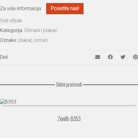
Za više informacija:
Posetite nas!
Vaš utisak
Kategorija:
Ormani i plakari
Oznake:
plakar
,
orman
Deli
Slični proizvodi
Zenith B353