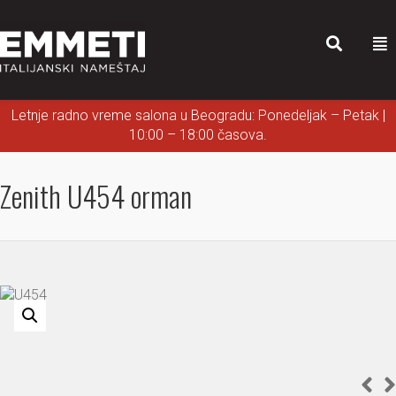
Letnje radno vreme salona u Beogradu: Ponedeljak – Petak |
10:00 – 18:00 časova.
Zenith U454 orman