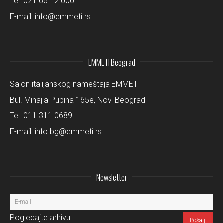
Tel:
021 66 12 000
E-mail:
info@emmeti.rs
EMMETI Beograd
Salon italijanskog nameštaja EMMETI
Bul. Mihajla Pupina 165e, Novi Beograd
Tel:
011 311 0689
E-mail:
info.bg@emmeti.rs
Newsletter
Pogledajte arhivu