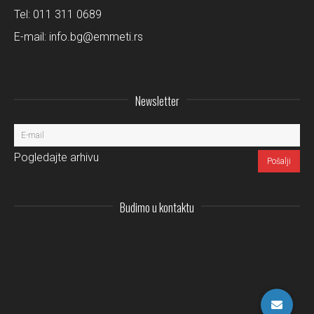
Tel:
011 311 0689
E-mail:
info.bg@emmeti.rs
Newsletter
Pogledajte arhivu
Budimo u kontaktu
Instagram
LinkedIn
Facebo
Pi