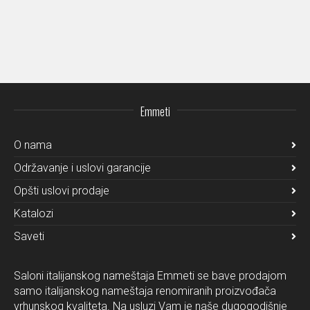
Emmeti
O nama
Održavanje i uslovi garancije
Opšti uslovi prodaje
Katalozi
Saveti
Saloni italijanskog nameštaja Emmeti se bave prodajom
samo italijanskog nameštaja renomiranih proizvođača
vrhunskog kvaliteta. Na usluzi Vam je naše dugogodišnje