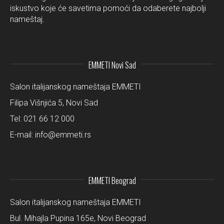
iskustvo koje će savetima pomoći da odaberete najbolji
nameštaj.
EMMETI Novi Sad
Salon italijanskog nameštaja EMMETI
Filipa Višnjića 5, Novi Sad
Tel:
021 66 12 000
E-mail:
info@emmeti.rs
EMMETI Beograd
Salon italijanskog nameštaja EMMETI
Bul. Mihajla Pupina 165e, Novi Beograd