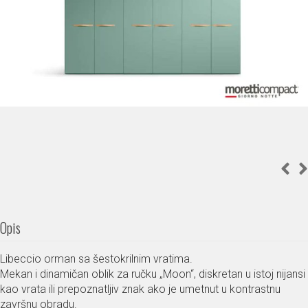
Opis
Libeccio orman sa šestokrilnim vratima.
Mekan i dinamičan oblik za ručku „Moon“, diskretan u istoj nijansi
kao vrata ili prepoznatljiv znak ako je umetnut u kontrastnu
završnu obradu.