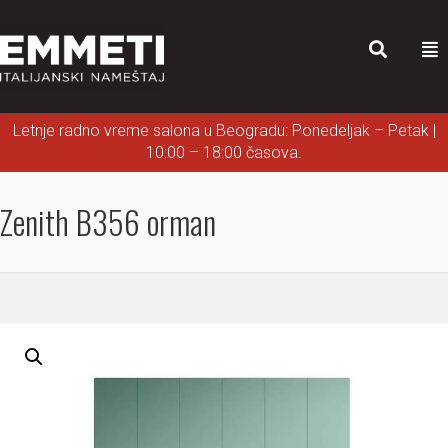
Letnje radno vreme salona u Beogradu: Ponedeljak – Petak |
10:00 – 18:00 časova.
Zenith B356 orman