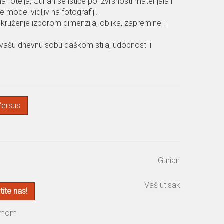
fotelja, Gurian se ističe po izvrsnosti materijala i
 model vidljiv na fotografiji.
okruženje izborom dimenzija, oblika, zapremine i
vašu dnevnu sobu daškom stila, udobnosti i
Versus
Gurian
Vaš utisak
ite nas!
zmom