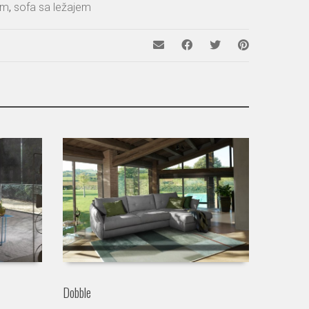
om
,
sofa sa ležajem
Dobble