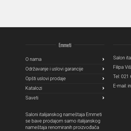
Emmeti
Salon it
O nama
Filipa Vi
Održavanje i uslovi garancije
Tel:
021 
Opšti uslovi prodaje
E-mail:
i
Katalozi
Saveti
Saloni italijanskog nameštaja Emmeti
se bave prodajom samo italijanskog
nameštaja renomiranih proizvođača