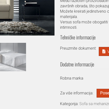
Među različitim proizvođačima 
završnih obrada, što pokazuje
Možete kreirati jedinstveno 
materijala.
Versus sofa može obogatiti 
intimnosti.
Tehničke informacije
Preuzmite dokument:
Dodatne informacije
Robna marka
Za više informacija:
Poset
Kategorija:
Sofa sa mehani