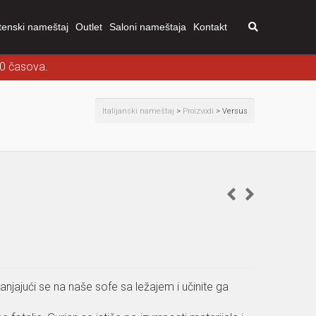
tenski nameštaj
Outlet
Saloni nameštaja
Kontakt
00 časova.
Italijanski nameštaj
>
Proizvodi
>
Versus
jajući se na naše sofe sa ležajem i učinite ga