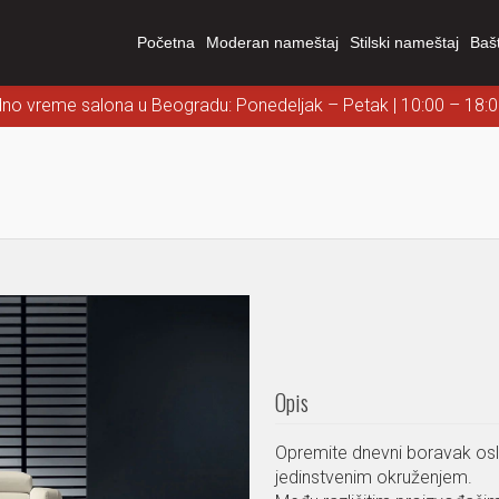
Početna
Moderan nameštaj
Stilski nameštaj
Baš
dno vreme salona u Beogradu: Ponedeljak – Petak | 10:00 – 18:
Opis
Opremite dnevni boravak oslan
jedinstvenim okruženjem.