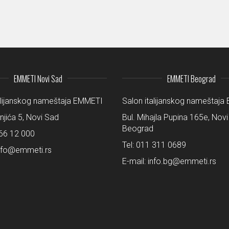
EMMETI Novi Sad
EMMETI Beograd
alijanskog nameštaja EMMETI
Salon italijanskog nameštaj
šnjića 5, Novi Sad
Bul. Mihajla Pupina 165e, Novi
Beograd
66 12 000
Tel:
011 311 0689
nfo@emmeti.rs
E-mail:
info.bg@emmeti.rs