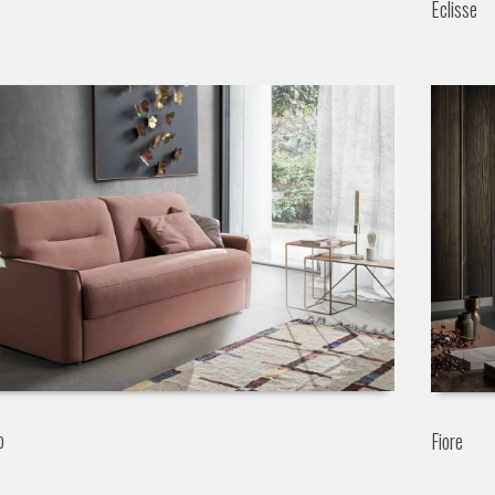
Eclisse
o
Fiore