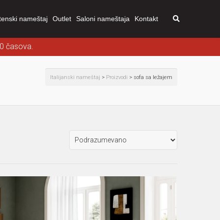
tenski nameštaj
Outlet
Saloni nameštaja
Kontakt
00 časova.
Italijanski nameštaj
>
Proizvodi
>
sofa sa ležajem