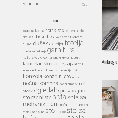
Vitarelax
(26)
Oznake
barski sto
barska kolica
bastenski sto
dnevni boravak
chaiselo
držač kišobrana
fotelja
dušek
exterijer
dušeci
garnitura
fotelja za ljuljanje
italijanske stolice
italijanski kreveti
jastuk
Ambrogio
kancelarijski nameštaj
klasicne
komode
klasicni kreveti
konferencijski sto
konzola
konzolni sto
markiza
noćna komoda
noćni
noćni ormarić
ogledalo
pravougani
stočić
sofa
sofa sa
sto
radni sto
mehanizmom
sofa sa tabureom
sto
sto za
stolice
stalak za novine