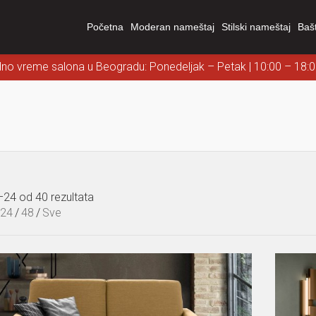
Početna
Moderan nameštaj
Stilski nameštaj
Baš
dno vreme salona u Beogradu: Ponedeljak – Petak | 10:00 – 18:
–24 od 40 rezultata
24
/
48
/
Sve