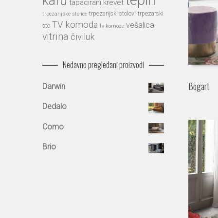
tepih
kafu
tapacirani krevet
trpezarijski stolovi
trpezarski
trpezarijske stolice
TV komoda
vešalica
sto
tv komode
vitrina
čiviluk
Nedavno pregledani proizvodi
Bogart
Darwin
Dedalo
Como
Brio