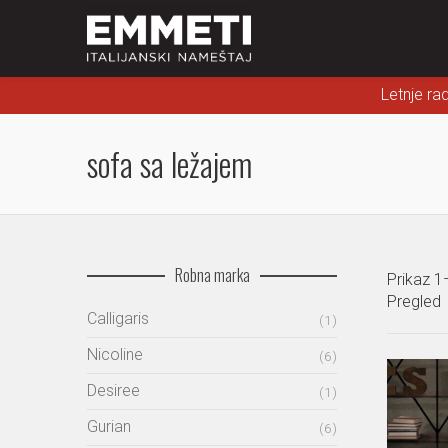
Letnje ra
sofa sa ležajem
Robna marka
Prikaz 1
Pregled
Calligaris
(1)
Nicoline
(6)
Desiree
(1)
Gurian
(6)