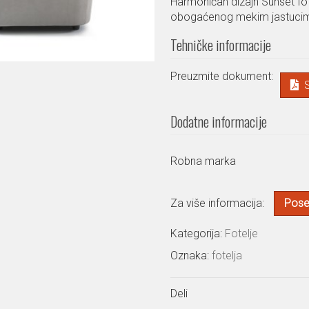
Harmoničan dizajn Sunset fot
obogaćenog mekim jastucima
Tehničke informacije
Preuzmite dokument:
Dodatne informacije
Robna marka
Za više informacija:
Poset
Kategorija:
Fotelje
Oznaka:
fotelja
Deli