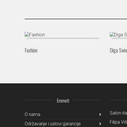
Fashion
Diga Swiv
Emmeti
Salon it
O nama
Filipa Vi
Održavanje i uslovi garancije