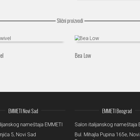
Slični proizvodi
el
Bea Low
EMMETI Novi Sad
EMMETI Beograd
alijanskog nameštaja EMMETI
Salon italijanskog nameštaj
šnjića 5, Novi Sad
Bul. Mihajla Pupina 165e, Novi