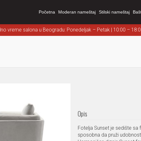
Početna
Moderan nameštaj
Stilski nameštaj
Baš
dno vreme salona u Beogradu: Ponedeljak – Petak | 10:00 – 18:
Opis
Fotelja Sunset je sedište sa 
sposobna da pruži udobnost 