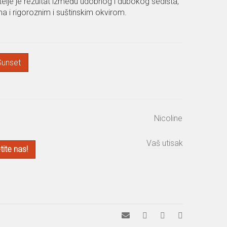
elje je rezultat između udobnog i dubokog sedišta,
 i rigoroznim i suštinskim okvirom.
Sunset
Nicoline
Vaš utisak
ite nas!