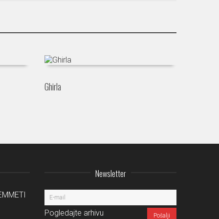
Ghirla
Newsletter
a EMMETI
Pogledajte arhivu