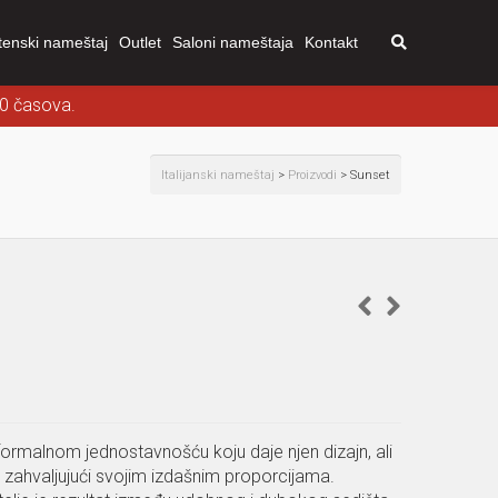
tenski nameštaj
Outlet
Saloni nameštaja
Kontakt
00 časova.
Italijanski nameštaj
>
Proizvodi
>
Sunset
formalnom jednostavnošću koju daje njen dizajn, ali
zahvaljujući svojim izdašnim proporcijama.