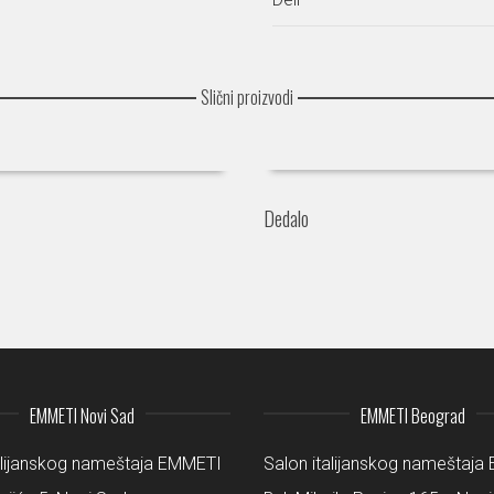
Slični proizvodi
Dedalo
EMMETI Novi Sad
EMMETI Beograd
alijanskog nameštaja EMMETI
Salon italijanskog nameštaj