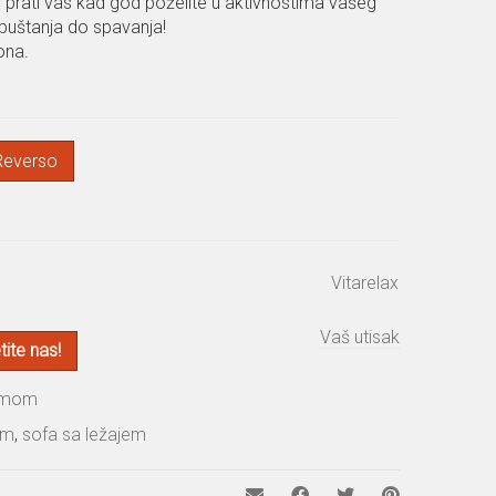
 prati vas kad god poželite u aktivnostima vašeg
puštanja do spavanja!
ona.
Reverso
Vitarelax
Vaš utisak
ite nas!
zmom
om
,
sofa sa ležajem