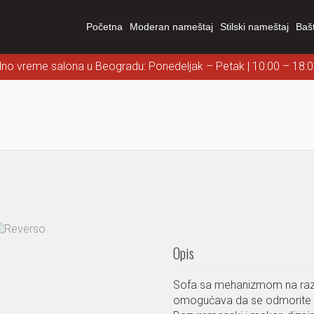
Početna
Moderan nameštaj
Stilski nameštaj
Baš
dno vreme salona u Beogradu: Ponedeljak – Petak | 10:00 – 18:
Opis
Sofa sa mehanizmom na raz
omogućava da se odmorite k