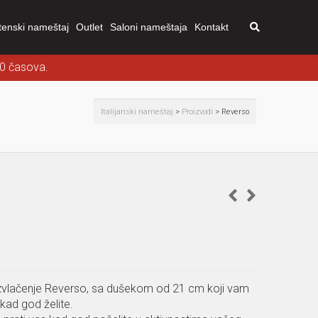
tenski nameštaj
Outlet
Saloni nameštaja
Kontakt
00 časova.
Italijanski nameštaj
>
Proizvodi
>
Reverso
vlačenje Reverso, sa dušekom od 21 cm koji vam
ad god želite.