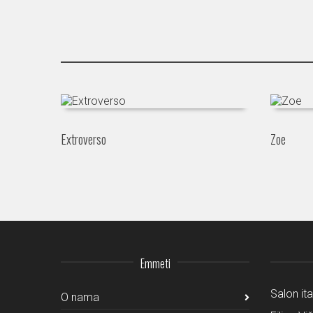
Extroverso
Zoe
Emmeti
Salon it
O nama