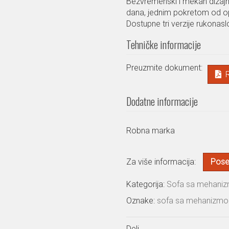
Bezvremenski i mekan dizajn
dana, jednim pokretom od o
Dostupne tri verzije rukonasl
Tehničke informacije
Preuzmite dokument:
Dodatne informacije
Robna marka
Za više informacija:
Poset
Kategorija:
Sofa sa mehani
Oznake:
sofa sa mehanizm
Deli