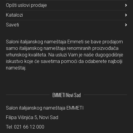
Opšti uslovi prodaje
Katalozi
Saveti
Saloni italijanskog nameštaja Emmeti se bave prodajom
samo italijanskog nameštaja renomiranih proizvođača
vrhunskog kvaliteta. Na usluzi Vam je naše dugogodišnje
iskustvo koje će savetima pomoći da odaberete najbolji
nameštaj.
EMMETI Novi Sad
Salon italijanskog nameštaja EMMETI
Filipa Višnjića 5, Novi Sad
Tel:
021 66 12 000