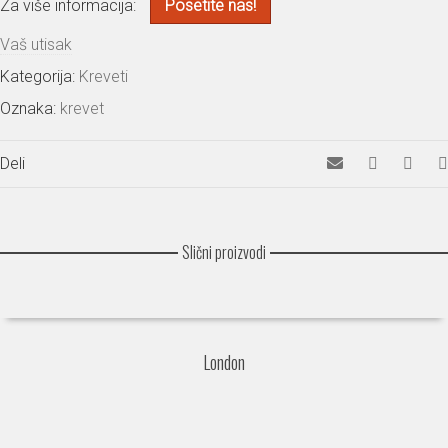
Za više informacija:
Posetite nas!
Vaš utisak
Kategorija:
Kreveti
Oznaka:
krevet
Deli
Slični proizvodi
London