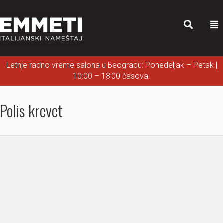
Letnje radno vreme salona u Beogradu: Ponedeljak – Petak |
10:00 – 18:00 časova.
Polis krevet