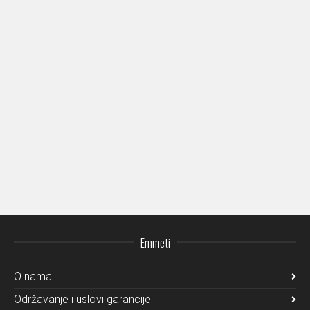
Emmeti
O nama
Održavanje i uslovi garancije