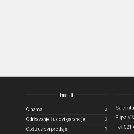
Veneziano
Zico
Emmeti
Salon it
O nama
Filipa Vi
Održavanje i uslovi garancije
Tel:
021 
Opšti uslovi prodaje