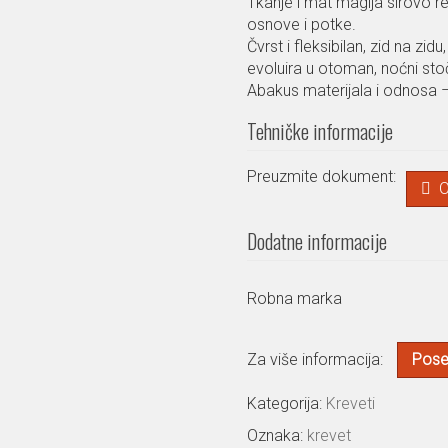
Tkanje i mat magija sirovo r
osnove i potke.
Čvrst i fleksibilan, zid na zi
evoluira u otoman, noćni stoč
Abakus materijala i odnosa
Tehničke informacije
Preuzmite dokument:
O
Dodatne informacije
Robna marka
Za više informacija:
Poset
Kategorija:
Kreveti
Oznaka:
krevet