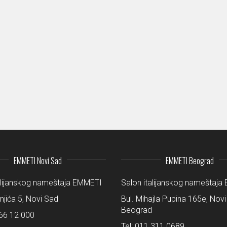
EMMETI Novi Sad
EMMETI Beograd
alijanskog nameštaja EMMETI
Salon italijanskog nameštaj
šnjića 5, Novi Sad
Bul. Mihajla Pupina 165e, Novi
Beograd
66 12 000
Tel:
011 311 0689