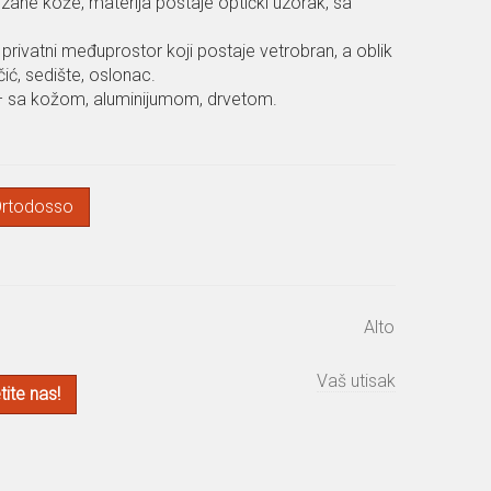
ezane kože, materija postaje optički uzorak, sa
du, privatni međuprostor koji postaje vetrobran, a oblik
ić, sedište, oslonac.
 – sa kožom, aluminijumom, drvetom.
rtodosso
Alto
Vaš utisak
ite nas!