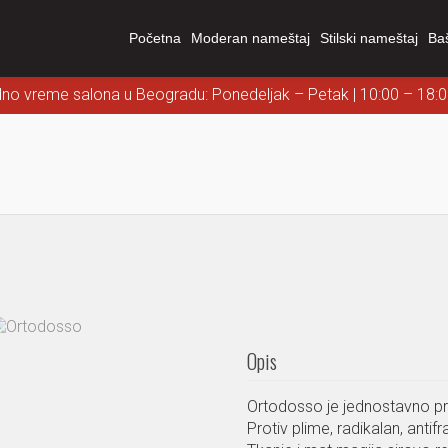
Početna
Moderan nameštaj
Stilski nameštaj
Ba
dno vreme salona u Beogradu: Ponedeljak – Petak | 10:00 – 18:
Opis
Ortodosso je jednostavno p
Protiv plime, radikalan, antifr