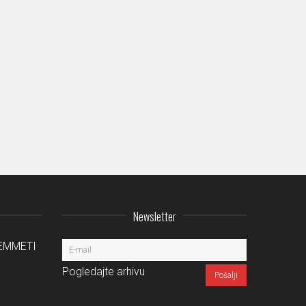
Newsletter
a EMMETI
Pogledajte arhivu