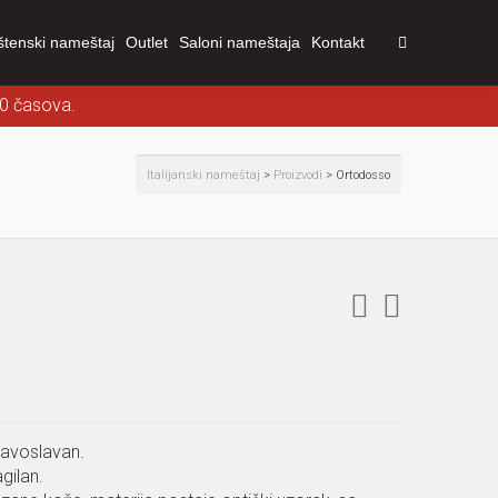
štenski nameštaj
Outlet
Saloni nameštaja
Kontakt
00 časova.
Italijanski nameštaj
>
Proizvodi
>
Ortodosso
ravoslavan.
agilan.