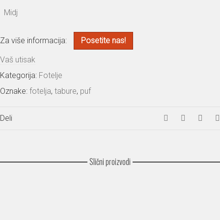
Midj
Za više informacija:
Posetite nas!
Vaš utisak
Kategorija:
Fotelje
Oznake:
fotelja
,
tabure
,
puf
Deli
Slični proizvodi
Ricciolo