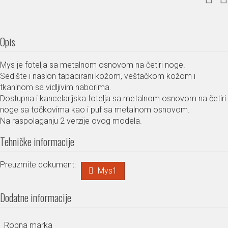
Opis
Mys je fotelja sa metalnom osnovom na četiri noge.
Sedište i naslon tapacirani kožom, veštačkom kožom i
tkaninom sa vidljivim naborima.
Dostupna i kancelarijska fotelja sa metalnom osnovom na četiri
noge sa točkovima kao i puf sa metalnom osnovom.
Na raspolaganju 2 verzije ovog modela.
Tehničke informacije
Preuzmite dokument:
Mys1
Dodatne informacije
Robna marka