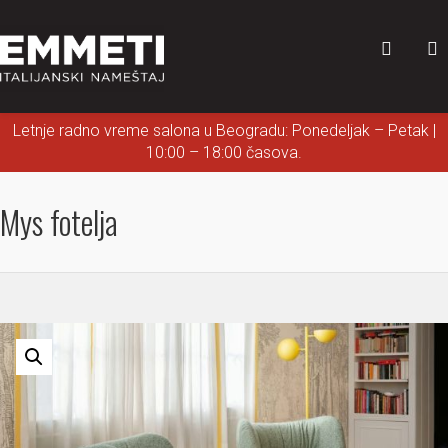
Letnje radno vreme salona u Beogradu: Ponedeljak – Petak |
10:00 – 18:00 časova.
Mys fotelja