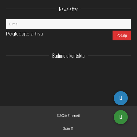
Newsletter
Pogledajte arhivu
Budimo u kontaktu
Instagram
LinkedIn
Facebo
Pi
©2026 Emmeti
Gore