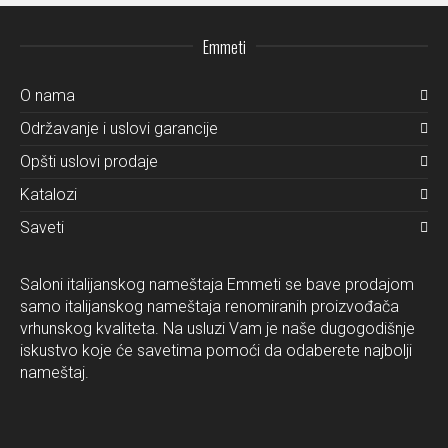
Emmeti
O nama
Održavanje i uslovi garancije
Opšti uslovi prodaje
Katalozi
Saveti
Saloni italijanskog nameštaja Emmeti se bave prodajom
samo italijanskog nameštaja renomiranih proizvođača
vrhunskog kvaliteta. Na usluzi Vam je naše dugogodišnje
iskustvo koje će savetima pomoći da odaberete najbolji
nameštaj.