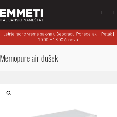
Letnje radno vreme salona u Beogradu: Ponedeljak – Petak |
10:00 – 18:00 časova.
Memopure air dušek