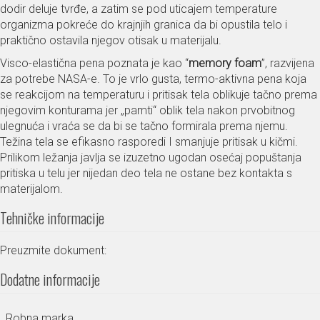
dodir deluje tvrđe, a zatim se pod uticajem temperature
organizma pokreće do krajnjih granica da bi opustila telo i
praktično ostavila njegov otisak u materijalu.
Visco-elastična pena poznata je kao “
memory foam
”, razvijena
za potrebe NASA-e. To je vrlo gusta, termo-aktivna pena koja
se reakcijom na temperaturu i pritisak tela oblikuje tačno prema
njegovim konturama jer „pamti“ oblik tela nakon prvobitnog
ulegnuća i vraća se da bi se tačno formirala prema njemu.
Težina tela se efikasno rasporedi I smanjuje pritisak u kičmi.
Prilikom ležanja javlja se izuzetno ugodan osećaj popuštanja
pritiska u telu jer nijedan deo tela ne ostane bez kontakta s
materijalom.
Tehničke informacije
Preuzmite dokument:
Dodatne informacije
Robna marka