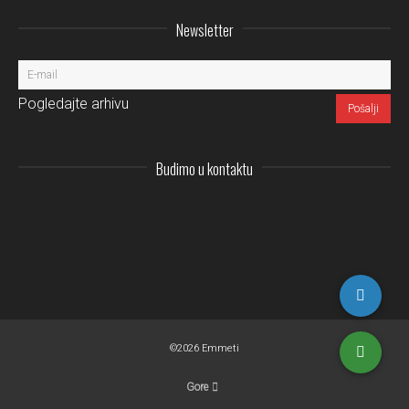
Newsletter
Pogledajte arhivu
Budimo u kontaktu
Instagram
LinkedIn
Facebo
Pi
©2026 Emmeti
Gore