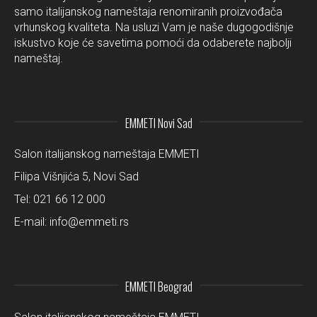
samo italijanskog nameštaja renomiranih proizvođača
vrhunskog kvaliteta. Na usluzi Vam je naše dugogodišnje
iskustvo koje će savetima pomoći da odaberete najbolji
nameštaj.
EMMETI Novi Sad
Salon italijanskog nameštaja EMMETI
Filipa Višnjića 5, Novi Sad
Tel:
021 66 12 000
E-mail:
info@emmeti.rs
EMMETI Beograd