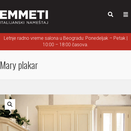
Letnje radno vreme salona u Beogradu: Ponedeljak – Petak |
10:00 – 18:00 časova.
Mary plakar