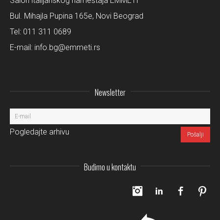
Salon italijanskog nameštaja EMMETI
Bul. Mihajla Pupina 165e, Novi Beograd
Tel:
011 311 0689
E-mail:
info.bg@emmeti.rs
Newsletter
Pogledajte arhivu
Budimo u kontaktu
Instagram
LinkedIn
Facebo
Pi