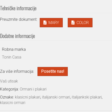
Tehničke informacije
Preuzmite dokument:
MARY
COLOR
Dodatne informacije
Robna marka
Tonin Casa
Za više informacija:
Posetite nas!
Vaš utisak
Kategorija:
Ormani i plakari
Oznake:
klasicni plakari
,
italijanski ormari
,
italijankski plakari
,
klasicni ormari