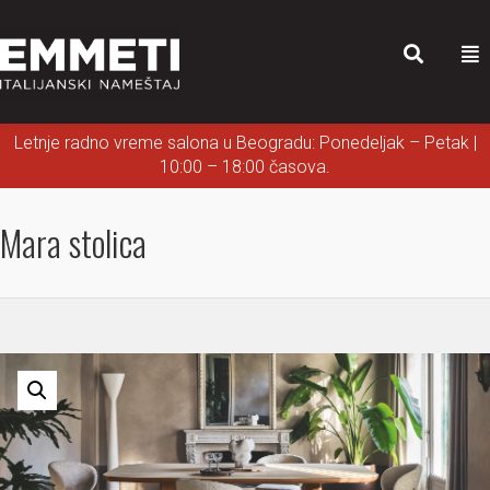
Letnje radno vreme salona u Beogradu: Ponedeljak – Petak |
10:00 – 18:00 časova.
Mara stolica