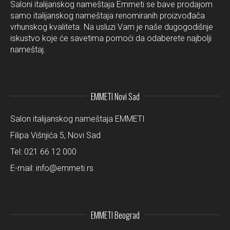
Saloni italijanskog nameštaja Emmeti se bave prodajom
samo italijanskog nameštaja renomiranih proizvođača
vrhunskog kvaliteta. Na usluzi Vam je naše dugogodišnje
iskustvo koje će savetima pomoći da odaberete najbolji
nameštaj.
EMMETI Novi Sad
Salon italijanskog nameštaja EMMETI
Filipa Višnjića 5, Novi Sad
Tel:
021 66 12 000
E-mail:
info@emmeti.rs
EMMETI Beograd