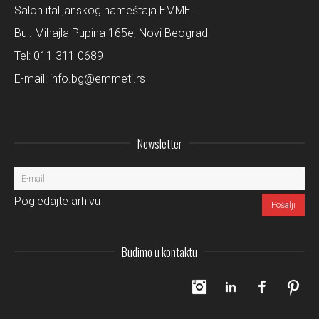
Salon italijanskog nameštaja EMMETI
Bul. Mihajla Pupina 165e, Novi Beograd
Tel:
011 311 0689
E-mail:
info.bg@emmeti.rs
Newsletter
Pogledajte arhivu
Budimo u kontaktu
Instagram
LinkedIn
Facebo
Pi