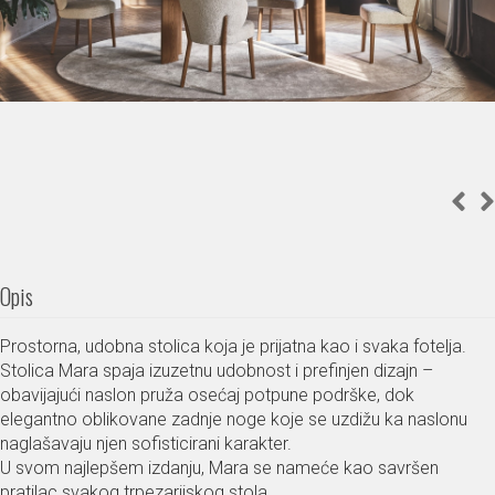
Opis
Prostorna, udobna stolica koja je prijatna kao i svaka fotelja.
Stolica Mara spaja izuzetnu udobnost i prefinjen dizajn –
obavijajući naslon pruža osećaj potpune podrške, dok
elegantno oblikovane zadnje noge koje se uzdižu ka naslonu
naglašavaju njen sofisticirani karakter.
U svom najlepšem izdanju, Mara se nameće kao savršen
pratilac svakog trpezarijskog stola.