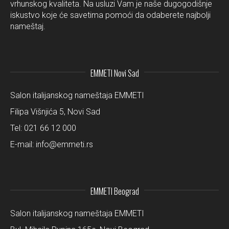
vrhunskog kvaliteta. Na usluzi Vam je naše dugogodišnje
iskustvo koje će savetima pomoći da odaberete najbolji
nameštaj.
EMMETI Novi Sad
Salon italijanskog nameštaja EMMETI
Filipa Višnjića 5, Novi Sad
Tel:
021 66 12 000
E-mail:
info@emmeti.rs
EMMETI Beograd
Salon italijanskog nameštaja EMMETI