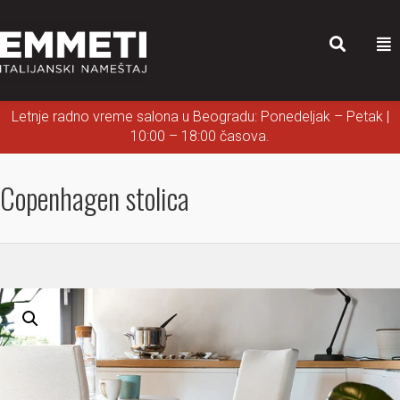
Letnje radno vreme salona u Beogradu: Ponedeljak – Petak |
10:00 – 18:00 časova.
Copenhagen stolica