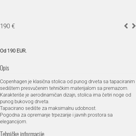
190
€
Od 190 EUR.
Opis
Copenhagen je klasična stolica od punog drveta sa tapaciranim
sedištem presvučenim tehničkim materijalom sa premazom.
Karakteriše je aerodinamičan dizajn, stolica ima četiri noge od
punog bukovog drveta.
Tapacirano sedište za maksimalnu udobnost.
Pogodna za opremanje trpezarije i javnih prostora sa
elegancijom.
Tehničke informacije