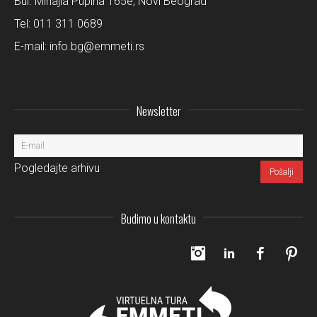
Bul. Mihajla Pupina 165e, Novi Beograd
Tel:
011 311 0689
E-mail:
info.bg@emmeti.rs
Newsletter
Pogledajte arhivu
Budimo u kontaktu
Instagram
LinkedIn
Facebo
Pi