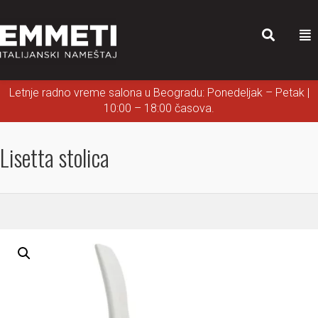
Letnje radno vreme salona u Beogradu: Ponedeljak – Petak |
10:00 – 18:00 časova.
Lisetta stolica