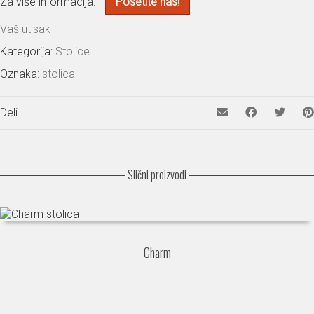
Za više informacija:
Posetite nas!
Vaš utisak
Kategorija:
Stolice
Oznaka:
stolica
Deli
Slični proizvodi
Charm