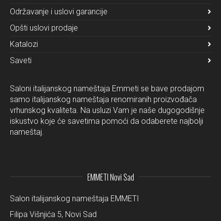
Održavanje i uslovi garancije
Opšti uslovi prodaje
Katalozi
Saveti
Saloni italijanskog nameštaja Emmeti se bave prodajom
samo italijanskog nameštaja renomiranih proizvođača
vrhunskog kvaliteta. Na usluzi Vam je naše dugogodišnje
iskustvo koje će savetima pomoći da odaberete najbolji
nameštaj.
EMMETI Novi Sad
Salon italijanskog nameštaja EMMETI
Filipa Višnjića 5, Novi Sad