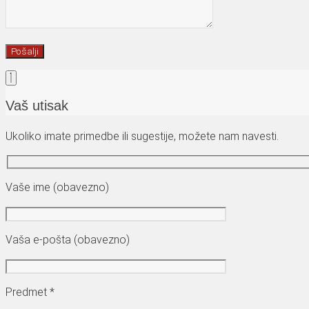
Vaš utisak
Ukoliko imate primedbe ili sugestije, možete nam navesti.
Vaše ime (obavezno)
Vaša e-pošta (obavezno)
Predmet *