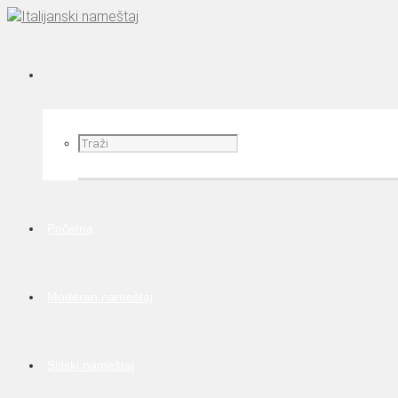
Početna
Moderan nameštaj
Stilski nameštaj