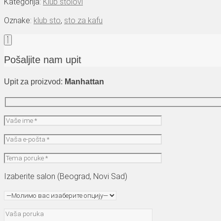
Kategorija:
Klub stolovi
Oznake:
klub sto
,
sto za kafu
Pošaljite nam upit
Upit za proizvod:
Manhattan
Izaberite salon (Beograd, Novi Sad)