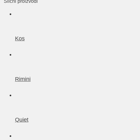
Slični proizvodi
Kos
Rimini
Quiet