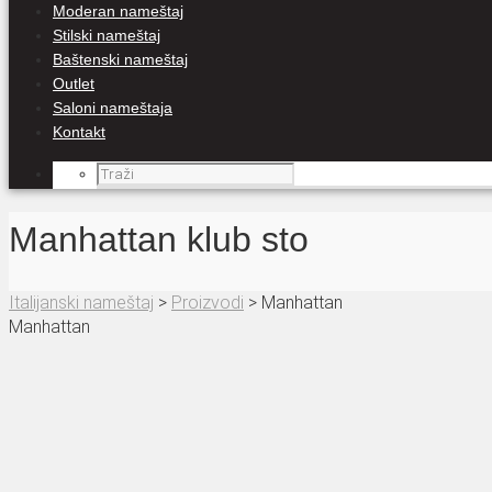
Moderan nameštaj
Stilski nameštaj
Baštenski nameštaj
Outlet
Saloni nameštaja
Kontakt
Manhattan klub sto
Italijanski nameštaj
>
Proizvodi
>
Manhattan
Manhattan