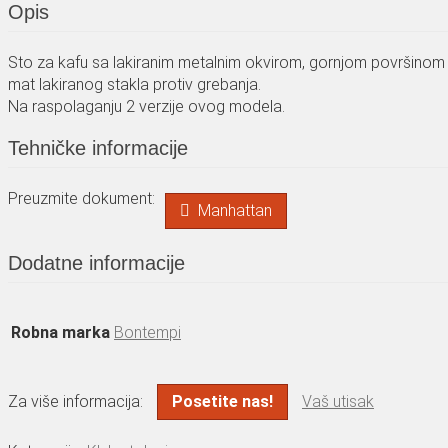
Opis
Sto za kafu sa lakiranim metalnim okvirom, gornjom površinom o
mat lakiranog stakla protiv grebanja.
Na raspolaganju 2 verzije ovog modela.
Tehničke informacije
Preuzmite dokument:
Manhattan
Dodatne informacije
Robna marka
Bontempi
Za više informacija:
Posetite nas!
Vaš utisak