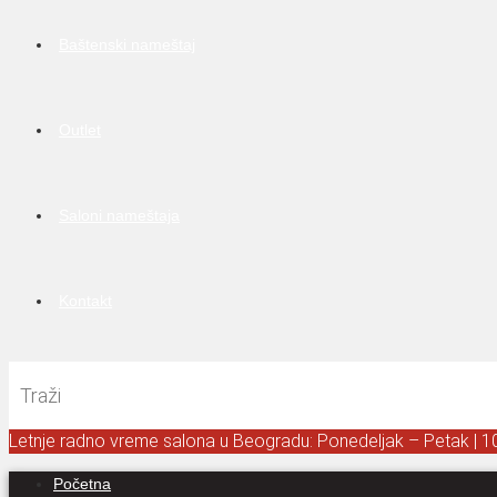
Baštenski nameštaj
Outlet
Saloni nameštaja
Kontakt
Letnje radno vreme salona u Beogradu: Ponedeljak – Petak | 1
Početna