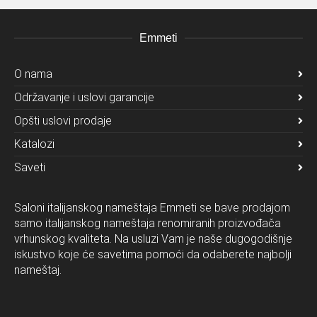
Emmeti
O nama
Održavanje i uslovi garancije
Opšti uslovi prodaje
Katalozi
Saveti
Saloni italijanskog nameštaja Emmeti se bave prodajom
samo italijanskog nameštaja renomiranih proizvođača
vrhunskog kvaliteta. Na usluzi Vam je naše dugogodišnje
iskustvo koje će savetima pomoći da odaberete najbolji
nameštaj.