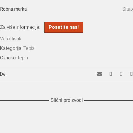
Robna marka
Sitap
Za više informacija:
Posetite nas!
Vaš utisak
Kategorija:
Tepisi
Oznaka:
tepih
Deli
Slični proizvodi
Radja