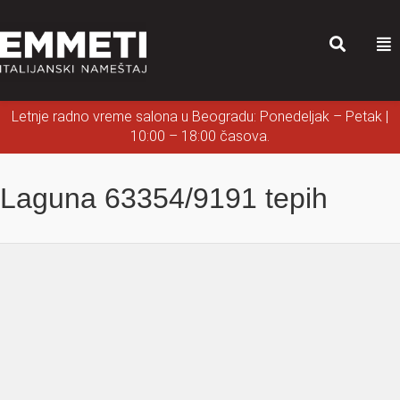
Letnje radno vreme salona u Beogradu: Ponedeljak – Petak |
10:00 – 18:00 časova.
Laguna 63354/9191 tepih