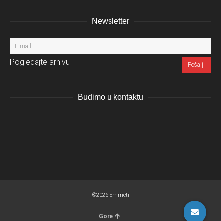
Newsletter
Pogledajte arhivu
Budimo u kontaktu
Instagram
LinkedIn
Facebo
Pi
©2026 Emmeti
Gore