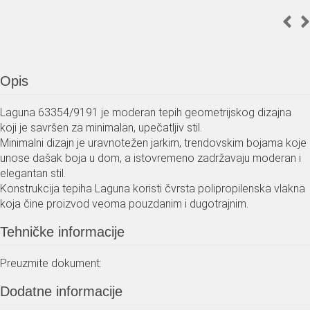
Opis
Laguna 63354/9191 je moderan tepih geometrijskog dizajna
koji je savršen za minimalan, upečatljiv stil.
Minimalni dizajn je uravnotežen jarkim, trendovskim bojama koje
unose dašak boja u dom, a istovremeno zadržavaju moderan i
elegantan stil.
Konstrukcija tepiha Laguna koristi čvrsta polipropilenska vlakna
koja čine proizvod veoma pouzdanim i dugotrajnim.
Tehničke informacije
Preuzmite dokument:
Dodatne informacije