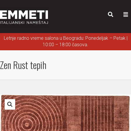
Letnje radno vreme salona u Beogradu: Ponedeljak – Petak |
10:00 – 18:00 časova.
Zen Rust tepih