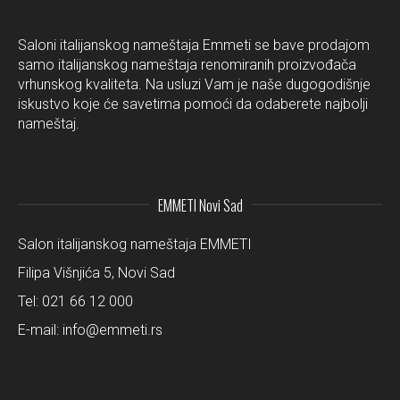
Saloni italijanskog nameštaja Emmeti se bave prodajom
samo italijanskog nameštaja renomiranih proizvođača
vrhunskog kvaliteta. Na usluzi Vam je naše dugogodišnje
iskustvo koje će savetima pomoći da odaberete najbolji
nameštaj.
EMMETI Novi Sad
Salon italijanskog nameštaja EMMETI
Filipa Višnjića 5, Novi Sad
Tel:
021 66 12 000
E-mail:
info@emmeti.rs