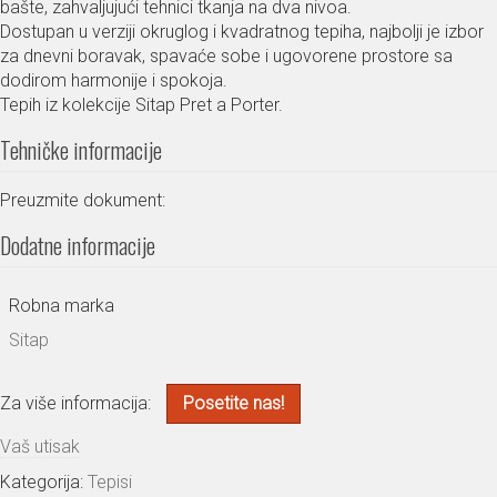
bašte, zahvaljujući tehnici tkanja na dva nivoa.
Dostupan u verziji okruglog i kvadratnog tepiha, najbolji je izbor
za dnevni boravak, spavaće sobe i ugovorene prostore sa
dodirom harmonije i spokoja.
Tepih iz kolekcije Sitap Pret a Porter.
Tehničke informacije
Preuzmite dokument:
Dodatne informacije
Robna marka
Sitap
Za više informacija:
Posetite nas!
Vaš utisak
Kategorija:
Tepisi