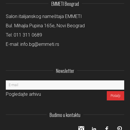
EMMETI Beograd
Salon italijanskog nameštaja EMMETI
Bul. Mihajla Pupina 165e, Novi Beograd
Tel:
011 311 0689
E-mail:
info.bg@emmeti.rs
Newsletter
Pogledajte arhivu
Budimo u kontaktu
Instagram
LinkedIn
Facebo
Pi