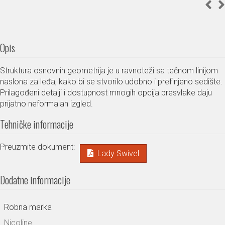
Opis
Struktura osnovnih geometrija je u ravnoteži sa tečnom linijom
naslona za leđa, kako bi se stvorilo udobno i prefinjeno sedište.
Prilagođeni detalji i dostupnost mnogih opcija presvlake daju
prijatno neformalan izgled.
Tehničke informacije
Preuzmite dokument:
Lady Swivel
Dodatne informacije
Robna marka
Nicoline