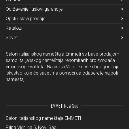
Održavanje i uslovi garancije
Opšti uslovi prodaje
Katalozi
Saveti
Saloni italijanskog nameštaja Emmeti se bave prodajom
samo italijanskog nameštaja renomiranih proizvođača
vrhunskog kvaliteta. Na usluzi Vam je naše dugogodišnje
iskustvo koje će savetima pomoći da odaberete najbolji
nameštaj.
EMMETI Novi Sad
Salon italijanskog nameštaja EMMETI
Filipa Višnjića 5, Novi Sad