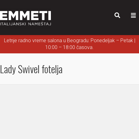
Letnje radno vreme salona u Beogradu: Ponedeljak – Petak |
10:00 – 18:00 časova.
Lady Swivel fotelja