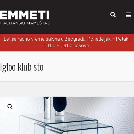
Letnje radno vreme salona u Beogradu: Ponedeljak – Petak |
10:00 – 18:00 časova.
Igloo klub sto