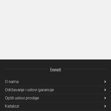
Emmeti
O nama
Održavanje i uslovi garancije
Opšti uslovi prodaje
Katalozi