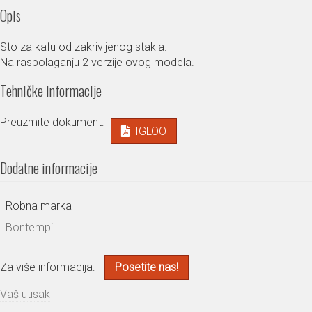
Opis
Sto za kafu od zakrivljenog stakla.
Na raspolaganju 2 verzije ovog modela.
Tehničke informacije
Preuzmite dokument:
IGLOO
Dodatne informacije
Robna marka
Bontempi
Za više informacija:
Posetite nas!
Vaš utisak