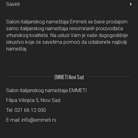
Saveti
Saloni italijanskog nameštaja Emmeti se bave prodajom
samo italijanskog nameštaja renomiranih proizvođača
vrhunskog kvaliteta. Na usluzi Vam je naše dugogodišnje
iskustvo koje će savetima pomoći da odaberete najbolji
nameštaj.
EMMETI Novi Sad
Salon italijanskog nameštaja EMMETI
Filipa Višnjića 5, Novi Sad
Tel:
021 66 12 000
E-mail:
info@emmeti.rs