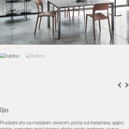
Opis
Produžni sto sa metalnim okvirom, ploča od melamina, sjajno