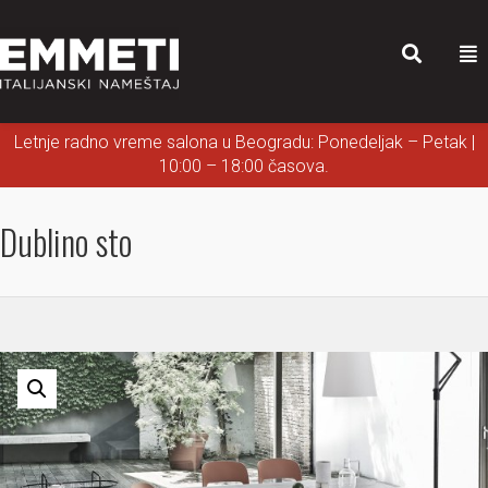
Letnje radno vreme salona u Beogradu: Ponedeljak – Petak |
10:00 – 18:00 časova.
Dublino sto