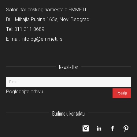
Salon italijanskog nameštaja EMMETI
Bul. Mihajla Pupina 165e, Novi Beograd
Tel:
011 311 0689
E-mail:
info.bg@emmeti.rs
Newsletter
Pogledajte arhivu
Budimo u kontaktu
Instagram
LinkedIn
Facebo
Pi