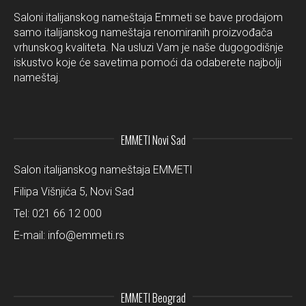
Saloni italijanskog nameštaja Emmeti se bave prodajom
samo italijanskog nameštaja renomiranih proizvođača
vrhunskog kvaliteta. Na usluzi Vam je naše dugogodišnje
iskustvo koje će savetima pomoći da odaberete najbolji
nameštaj.
EMMETI Novi Sad
Salon italijanskog nameštaja EMMETI
Filipa Višnjića 5, Novi Sad
Tel:
021 66 12 000
E-mail:
info@emmeti.rs
EMMETI Beograd