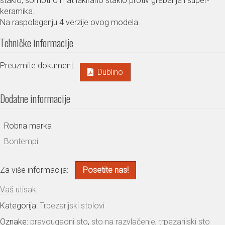
staklo, somotno mat lakirano staklo protiv grebanja i super-
keramika.
Na raspolaganju 4 verzije ovog modela.
Tehničke informacije
Preuzmite dokument:
Dublino
Dodatne informacije
Robna marka
Bontempi
Za više informacija:
Posetite nas!
Vaš utisak
Kategorija:
Trpezarijski stolovi
Oznake:
pravougaoni sto
,
sto na razvlačenje
,
trpezarijski sto