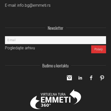
E-mail:
info.bg@emmeti.rs
Newsletter
Pogledajte arhivu
Budimo u kontaktu
Instagram
LinkedIn
Facebo
Pi