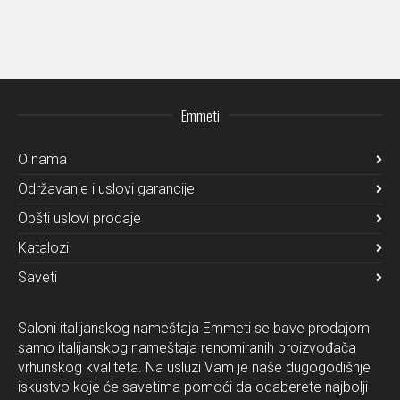
Emmeti
O nama
Održavanje i uslovi garancije
Opšti uslovi prodaje
Katalozi
Saveti
Saloni italijanskog nameštaja Emmeti se bave prodajom
samo italijanskog nameštaja renomiranih proizvođača
vrhunskog kvaliteta. Na usluzi Vam je naše dugogodišnje
iskustvo koje će savetima pomoći da odaberete najbolji