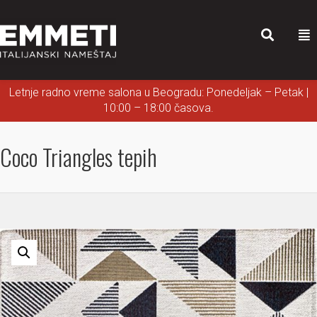
Letnje radno vreme salona u Beogradu: Ponedeljak – Petak |
10:00 – 18:00 časova.
Coco Triangles tepih