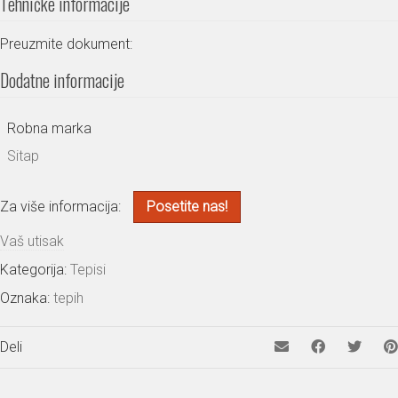
Tehničke informacije
Preuzmite dokument:
Dodatne informacije
Robna marka
Sitap
Za više informacija:
Posetite nas!
Vaš utisak
Kategorija:
Tepisi
Oznaka:
tepih
Deli