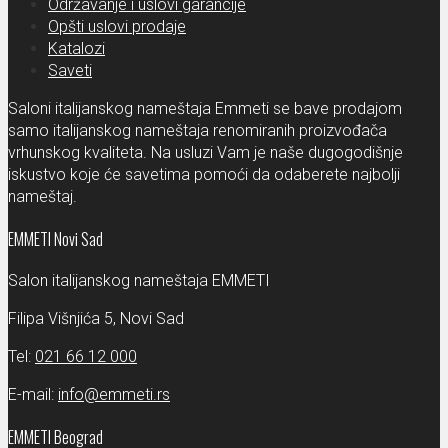
Održavanje i uslovi garancije
Opšti uslovi prodaje
Katalozi
Saveti
Saloni italijanskog nameštaja Emmeti se bave prodajom
samo italijanskog nameštaja renomiranih proizvođača
vrhunskog kvaliteta. Na usluzi Vam je naše dugogodišnje
iskustvo koje će savetima pomoći da odaberete najbolji
nameštaj.
EMMETI Novi Sad
Salon italijanskog nameštaja EMMETI
Filipa Višnjića 5, Novi Sad
Tel:
021 66 12 000
E-mail:
info@emmeti.rs
EMMETI Beograd