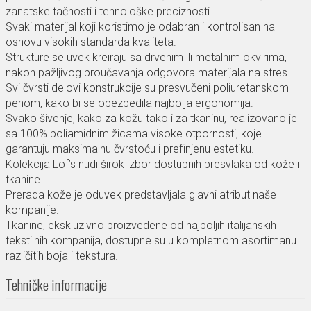
zanatske tačnosti i tehnološke preciznosti.
Svaki materijal koji koristimo je odabran i kontrolisan na
osnovu visokih standarda kvaliteta.
Strukture se uvek kreiraju sa drvenim ili metalnim okvirima,
nakon pažljivog proučavanja odgovora materijala na stres.
Svi čvrsti delovi konstrukcije su presvučeni poliuretanskom
penom, kako bi se obezbedila najbolja ergonomija.
Svako šivenje, kako za kožu tako i za tkaninu, realizovano je
sa 100% poliamidnim žicama visoke otpornosti, koje
garantuju maksimalnu čvrstoću i prefinjenu estetiku.
Kolekcija Lof’s nudi širok izbor dostupnih presvlaka od kože i
tkanine.
Prerada kože je oduvek predstavljala glavni atribut naše
kompanije.
Tkanine, ekskluzivno proizvedene od najboljih italijanskih
tekstilnih kompanija, dostupne su u kompletnom asortimanu
različitih boja i tekstura.
Tehničke informacije