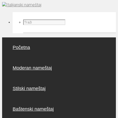
Početna
Moderan nameštaj
Stilski nameštaj
Baštenski nameštaj