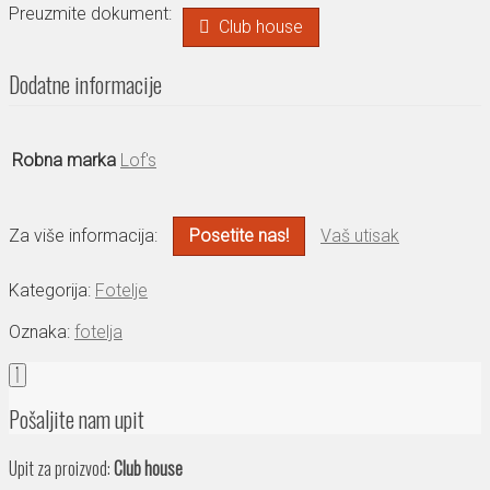
Preuzmite dokument:
Club house
Dodatne informacije
Robna marka
Lof's
Za više informacija:
Posetite nas!
Vaš utisak
Kategorija:
Fotelje
Oznaka:
fotelja
Pošaljite nam upit
Upit za proizvod:
Club house