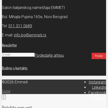
Salon italijanskog nameštaja EMMETI
Bul. Mihajla Pupina 165e, Novi Beograd
Tel:
011 311 0689
E-mail:
info.bg@emmeti.rs
Newsletter
Pogledajte arhivu
Budimo u kontaktu
©2026 Emmeti
Instagram
LinkedIn
Gore
Facebook
Pinterest
Pošaljite nam upit