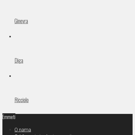
Ginevra
Diga
Ricciolo
Emmeti
O nama