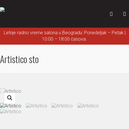
Letnje radno vreme salona u Beogradu: Ponedeljak – Petak |
10:00 – 18:00 časova.
Artistico sto