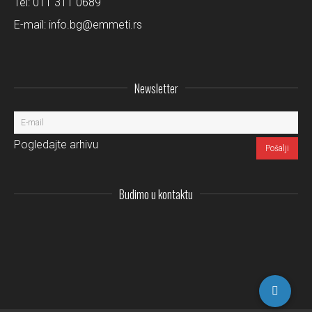
Tel:
011 311 0689
E-mail:
info.bg@emmeti.rs
Newsletter
Pogledajte arhivu
Budimo u kontaktu
Instagram
LinkedIn
Facebo
Pi