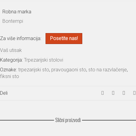
Robna marka
Bontempi
Za više informacija:
Posetite nas!
Vaš utisak
Kategorija:
Trpezarijski stolovi
Oznake:
trpezarijski sto
,
pravougaoni sto
,
sto na razvlačenje
,
fiksni sto
Deli
Slični proizvodi