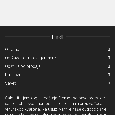
Emmeti
O nama
Održavanje i uslovi garancije
Opšti uslovi prodaje
Katalozi
Saveti
Saloni italijanskog nameštaja Emmeti se bave prodajom
samo italijanskog nameštaja renomiranih proizvođača
vrhunskog kvaliteta. Na usluzi Vam je naše dugogodišnje
iskustvo koje će savetima pomoći da odaberete najbolji