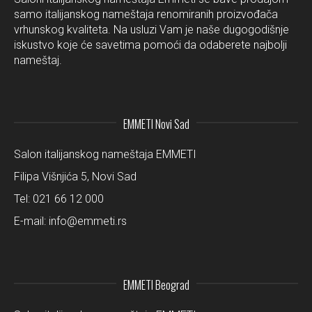
samo italijanskog nameštaja renomiranih proizvođača
vrhunskog kvaliteta. Na usluzi Vam je naše dugogodišnje
iskustvo koje će savetima pomoći da odaberete najbolji
nameštaj.
EMMETI Novi Sad
Salon italijanskog nameštaja EMMETI
Filipa Višnjića 5, Novi Sad
Tel:
021 66 12 000
E-mail:
info@emmeti.rs
EMMETI Beograd