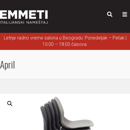
Letnje radno vreme salona u Beogradu: Ponedeljak – Petak |
10:00 – 18:00 časova.
April