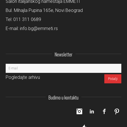
Salon italijanskog nameštaja EMMETI
Bul. Mihajla Pupina 165e, Novi Beograd
Tel:
011 311 0689
E-mail:
info.bg@emmeti.rs
Newsletter
Pogledajte arhivu
Budimo u kontaktu
Instagram
LinkedIn
Facebo
Pi