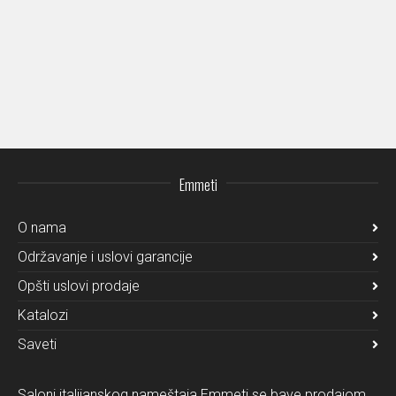
Emmeti
O nama
Održavanje i uslovi garancije
Opšti uslovi prodaje
Katalozi
Saveti
Saloni italijanskog nameštaja Emmeti se bave prodajom