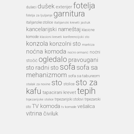
fotelja
dušek
exterijer
dušeci
garnitura
fotelja za ljuljanje
italijanske stolice
italijanski kreveti
jastuk
kancelarijski nameštaj
klasicne
komode
klasicni kreveti
konferencijski sto
konzola
konzolni sto
markiza
noćna komoda
noćni
noćni ormarić
ogledalo
pravougani
stočić
sofa
sofa sa
sto
radni sto
mehanizmom
sofa sa tabureom
sto
sto za
stolice
stalak za novine
tepih
kafu
tapacirani krevet
trpezarijski stolovi
trpezarski
trpezarijske stolice
TV komoda
vešalica
sto
tv komode
vitrina
čiviluk