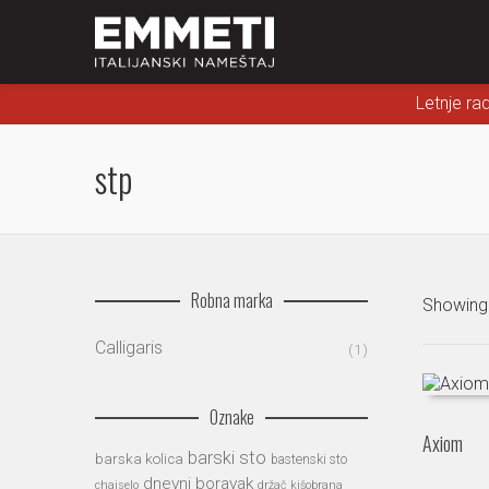
Letnje ra
stp
Robna marka
Showing 
Calligaris
(1)
Oznake
Axiom
barski sto
barska kolica
bastenski sto
dnevni boravak
chaiselo
držač kišobrana