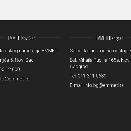
EMMETI Novi Sad
EMMETI Beograd
alijanskog nameštaja EMMETI
Salon italijanskog nameštaj
šnjića 5, Novi Sad
Bul. Mihajla Pupina 165e, Novi
Beograd
66 12 000
Tel:
011 311 0689
nfo@emmeti.rs
E-mail:
info.bg@emmeti.rs