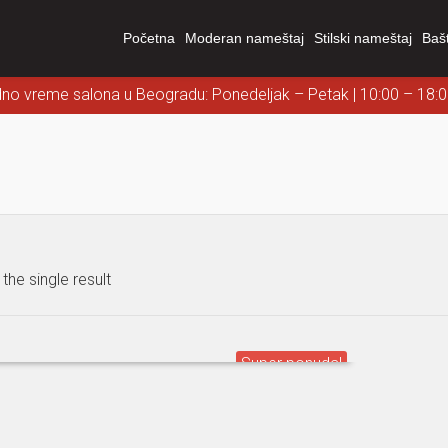
Početna
Moderan nameštaj
Stilski nameštaj
Baš
dno vreme salona u Beogradu: Ponedeljak – Petak | 10:00 – 18:
the single result