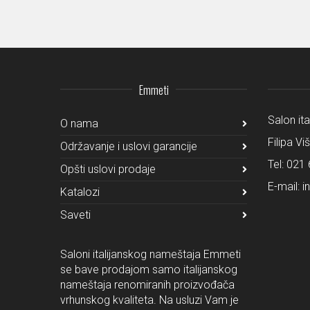
Emmeti
Salon it
O nama
Filipa Vi
Održavanje i uslovi garancije
Tel:
021 
Opšti uslovi prodaje
E-mail:
i
Katalozi
Saveti
Saloni italijanskog nameštaja Emmeti
se bave prodajom samo italijanskog
nameštaja renomiranih proizvođača
vrhunskog kvaliteta. Na usluzi Vam je