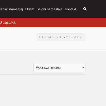
tenski nameštaj
Outlet
Saloni nameštaja
Kontakt
00 časova.
Italijanski nameštaj
>
Proizvodi
>
stp