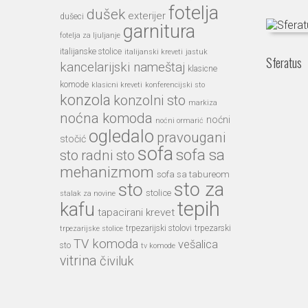
fotelja
dušek
exterijer
dušeci
garnitura
fotelja za ljuljanje
italijanske stolice
italijanski kreveti
jastuk
Sferatus
kancelarijski nameštaj
klasicne
komode
klasicni kreveti
konferencijski sto
konzola
konzolni sto
markiza
noćna komoda
noćni
noćni ormarić
ogledalo
pravougani
stočić
sofa
sofa sa
sto
radni sto
mehanizmom
sofa sa tabureom
sto
sto za
stolice
stalak za novine
tepih
kafu
tapacirani krevet
trpezarijski stolovi
trpezarski
trpezarijske stolice
TV komoda
vešalica
sto
tv komode
vitrina
čiviluk