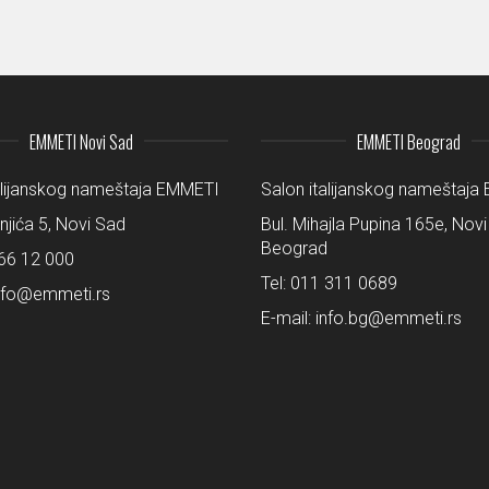
EMMETI Novi Sad
EMMETI Beograd
alijanskog nameštaja EMMETI
Salon italijanskog nameštaj
šnjića 5, Novi Sad
Bul. Mihajla Pupina 165e, Novi
Beograd
66 12 000
Tel:
011 311 0689
nfo@emmeti.rs
E-mail:
info.bg@emmeti.rs