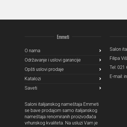
Emmeti
Salon it
O nama
Filipa Vi
Održavanje i uslovi garancije
Tel:
021 
Opšti uslovi prodaje
E-mail:
i
Katalozi
Saveti
Saloni italijanskog nameštaja Emmeti
se bave prodajom samo italijanskog
nameštaja renomiranih proizvođača
vrhunskog kvaliteta. Na usluzi Vam je