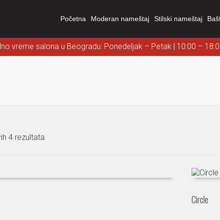
Početna
Moderan nameštaj
Stilski nameštaj
Baš
dno vreme salona u Beogradu: Ponedeljak – Petak | 10:00 – 18:
ih 4 rezultata
Circle