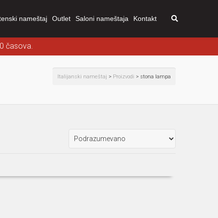
tenski nameštaj
Outlet
Saloni nameštaja
Kontakt
00 časova.
Italijanski nameštaj
>
Proizvodi
>
stona lampa