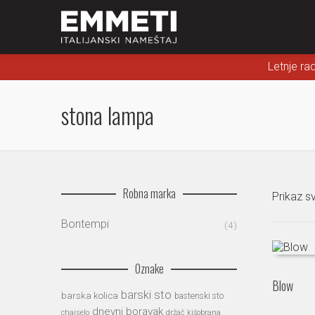
Letnje ra
stona lampa
Robna marka
Prikaz sv
Bontempi
(4)
Oznake
Blow
barski sto
barska kolica
bastenski sto
dnevni boravak
chaiselo
držač kišobrana