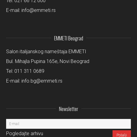
Tel:
021 66 12 000
E-mail:
info@emmeti.rs
EMMETI Beograd
Salon italijanskog nameštaja EMMETI
Bul. Mihajla Pupina 165e, Novi Beograd
Tel:
011 311 0689
E-mail:
info.bg@emmeti.rs
Newsletter
Pogledajte arhivu