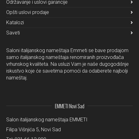
Održavanje i uslovi garancije
Opšti uslovi prodaje
Katalozi
Saveti
Saloni italijanskog nameštaja Emmeti se bave prodajom
samo italijanskog nameštaja renomiranih proizvođača
vrhunskog kvaliteta. Na usluzi Vam je naše dugogodišnje
iskustvo koje će savetima pomoći da odaberete najbolji
nameštaj.
EMMETI Novi Sad
Salon italijanskog nameštaja EMMETI
Filipa Višnjića 5, Novi Sad