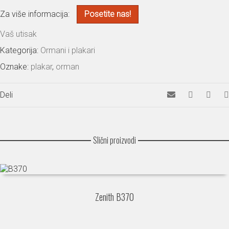
Za više informacija:
Posetite nas!
Vaš utisak
Kategorija:
Ormani i plakari
Oznake:
plakar
,
orman
Deli
Slični proizvodi
Zenith B370