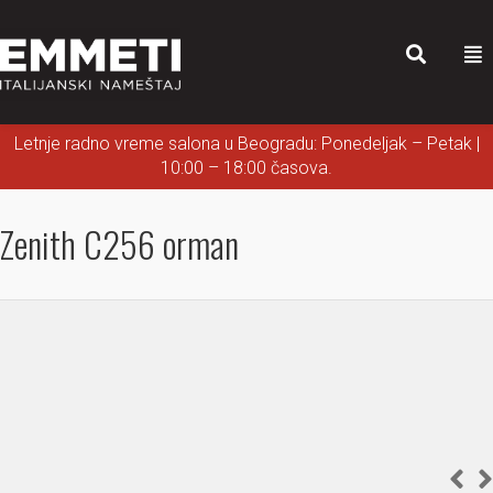
Letnje radno vreme salona u Beogradu: Ponedeljak – Petak |
10:00 – 18:00 časova.
Zenith C256 orman