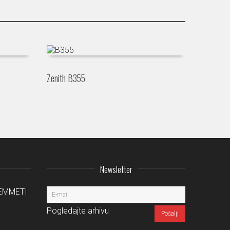
Zenith B355
Newsletter
a EMMETI
Pogledajte arhivu