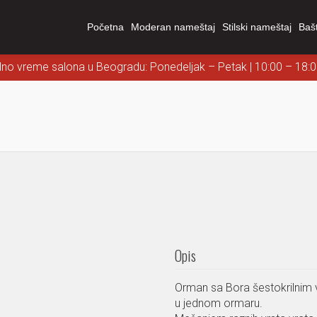
Početna
Moderan nameštaj
Stilski nameštaj
Baš
dno vreme salona u Beogradu: Ponedeljak – Petak | 10:00 – 18:
Opis
Orman sa Bora šestokrilnim v
u jednom ormaru.