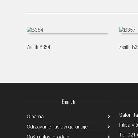
Zenith B354
Zenith B
Emmeti
Salon it
O nama
Filipa Vi
Održavanje i uslovi garancije
Tel:
021 
Opšti uslovi prodaje