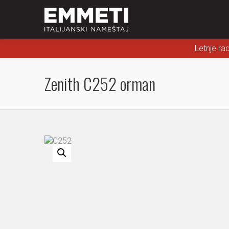
Letnje ra
Zenith C252 orman