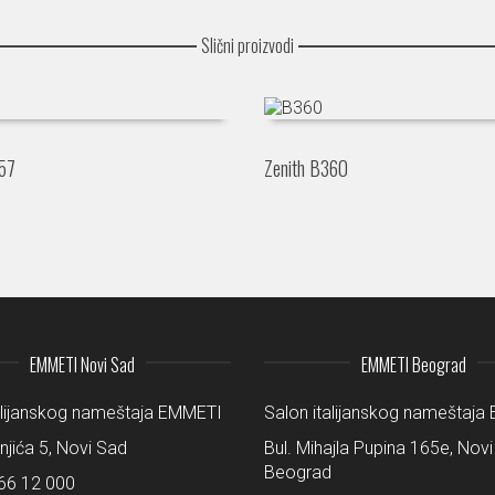
Slični proizvodi
357
Zenith B360
EMMETI Novi Sad
EMMETI Beograd
alijanskog nameštaja EMMETI
Salon italijanskog nameštaj
šnjića 5, Novi Sad
Bul. Mihajla Pupina 165e, Novi
Beograd
66 12 000