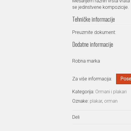
Mešanjem raznih vrsta vrata 
se jedinstvene kompozicije.
Tehničke informacije
Preuzmite dokument:
Dodatne informacije
Robna marka
Za više informacija:
Poset
Kategorija:
Ormani i plakari
Oznake:
plakar
,
orman
Deli