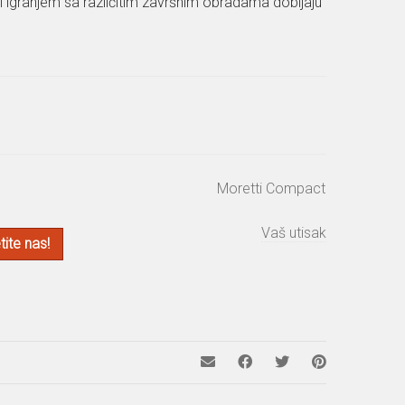
i igranjem sa različitim završnim obradama dobijaju
Moretti Compact
Vaš utisak
ite nas!