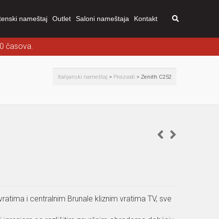
tenski nameštaj
Outlet
Saloni nameštaja
Kontakt
00 časova.
Italijanski nameštaj
>
Proizvodi
>
Zenith C252
ratima i centralnim Brunale kliznim vratima TV, sve