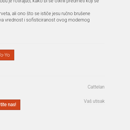
 je rotirajući, kako bi se otkrili predmeti koji se
rveta, ali ono što se ističe jesu ručno brušene
va vrednost i sofisticiranost ovog modernog
Yo-Yo
Cattelan
Vaš utisak
ite nas!