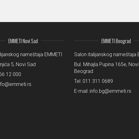
EMMETI Novi Sad
EMMETI Beograd
alijanskog nameštaja EMMETI
Salon italijanskog nameštaj
šnjića 5, Novi Sad
Bul. Mihajla Pupina 165e, Novi
Beograd
66 12 000
Tel:
011 311 0689
nfo@emmeti.rs
E-mail:
info.bg@emmeti.rs