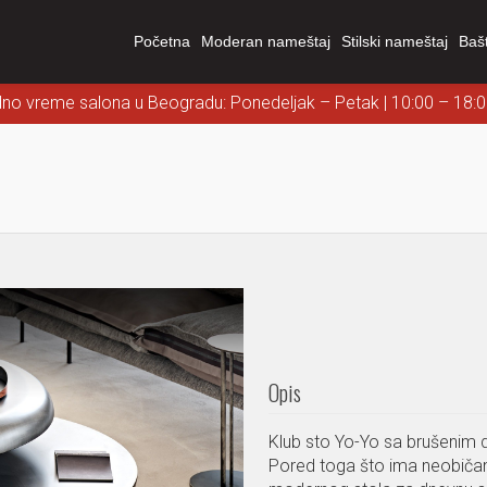
Početna
Moderan nameštaj
Stilski nameštaj
Baš
dno vreme salona u Beogradu: Ponedeljak – Petak | 10:00 – 18:
Opis
Klub sto Yo-Yo sa brušenim 
Pored toga što ima neobičan o