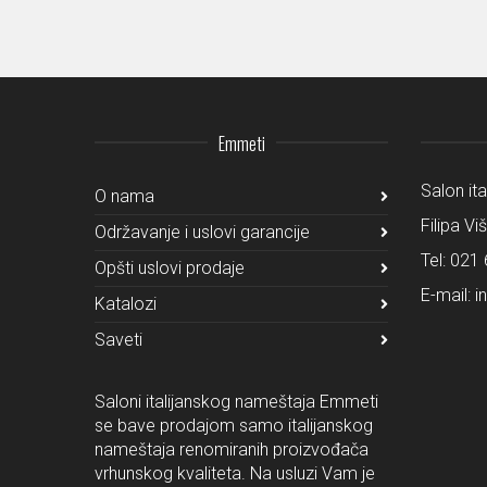
Emmeti
Salon it
O nama
Filipa Vi
Održavanje i uslovi garancije
Tel:
021 
Opšti uslovi prodaje
E-mail:
i
Katalozi
Saveti
Saloni italijanskog nameštaja Emmeti
se bave prodajom samo italijanskog
nameštaja renomiranih proizvođača
vrhunskog kvaliteta. Na usluzi Vam je