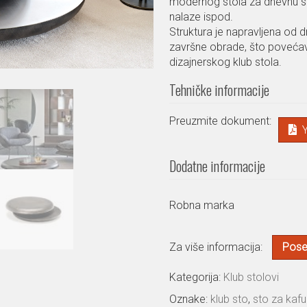
modernog stola za dnevnu sobu
nalaze ispod.
Struktura je napravljena od d
završne obrade, što poveća
dizajnerskog klub stola.
Tehničke informacije
Preuzmite dokument:
Dodatne informacije
Robna marka
Za više informacija:
Poset
Kategorija:
Klub stolovi
Oznake:
klub sto
,
sto za kafu