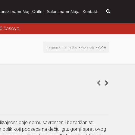
tenski nameštaj
Outlet
Saloni nameštaja
Kontakt
00 časova.
Italijanski nameštaj
>
Proizvodi
>
Yo-Yo
dizajnom daje domu savremen i bezbrižan stil.
blik koji podseća na dečju igru, gornji sprat ovog