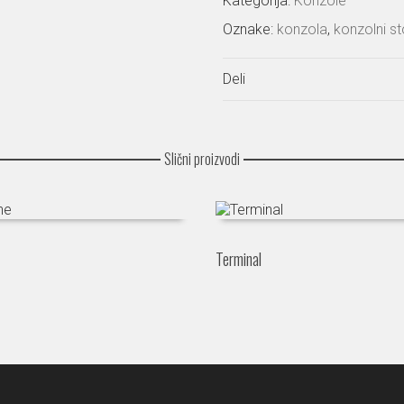
Kategorija:
Konzole
Oznake:
konzola
,
konzolni s
Deli
Slični proizvodi
Terminal