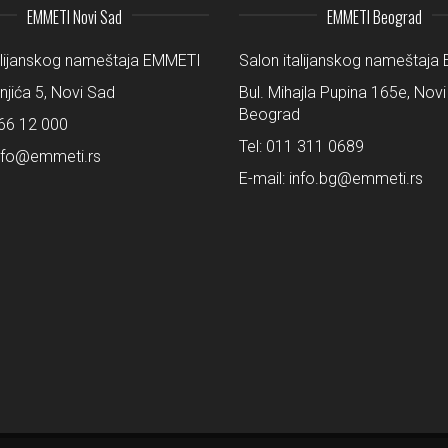
EMMETI Novi Sad
EMMETI Beograd
alijanskog nameštaja EMMETI
Salon italijanskog nameštaj
šnjića 5, Novi Sad
Bul. Mihajla Pupina 165e, Novi
Beograd
66 12 000
Tel:
011 311 0689
nfo@emmeti.rs
E-mail:
info.bg@emmeti.rs