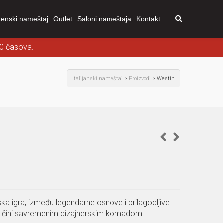
tenski nameštaj
Outlet
Saloni nameštaja
Kontakt
00 časova.
Italijanski nameštaj
>
Proizvodi
>
Westin
ilska igra, između legendarne osnove i prilagodljive
iju čini savremenim dizajnerskim komadom