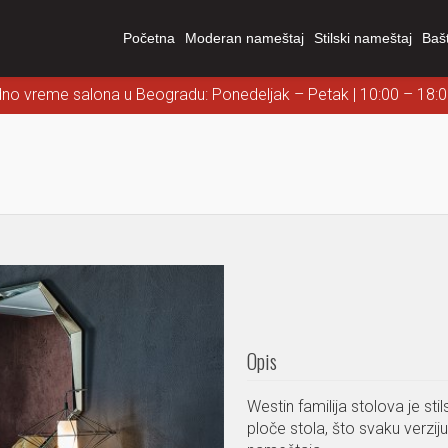
Početna
Moderan nameštaj
Stilski nameštaj
Baš
dno vreme salona u Beogradu: Ponedeljak – Petak | 10:00 – 18:
Opis
Westin familija stolova je st
ploče stola, što svaku verz