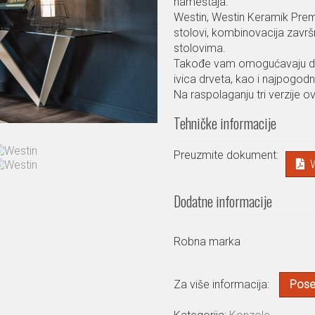
nameštaja.
Westin, Westin Keramik Premi
stolovi, kombinovacija završ
stolovima.
Takođe vam omogućavaju da i
ivica drveta, kao i najpogod
Na raspolaganju tri verzije 
Tehničke informacije
Preuzmite dokument:
Dodatne informacije
Robna marka
Za više informacija:
Poset