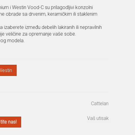
um i Westin Vood-C su prilagodljivi konzolni
ne obrade sa drvenim, keramičkim ili staklenim
zaberete između debelih lakiranih ili nepravilnih
nije veličine za opremanje vaše sobe.
ovog modela.
Westin
Cattelan
Vaš utisak
ite nas!