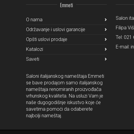
Emmeti
Salon it
O nama
Filipa Vi
Održavanje i uslovi garancije
Tel:
021 
Opšti uslovi prodaje
E-mail:
i
Katalozi
Saveti
Saloni italijanskog nameštaja Emmeti
se bave prodajom samo italijanskog
nameštaja renomiranih proizvođača
vrhunskog kvaliteta. Na usluzi Vam je
naše dugogodišnje iskustvo koje će
savetima pomoći da odaberete
najbolji nameštaj.