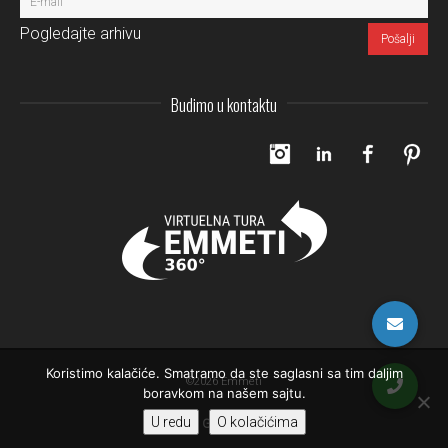
Pogledajte arhivu
Budimo u kontaktu
Instagram
LinkedIn
Facebo
Pi
Koristimo kalačiće. Smatramo da ste saglasni sa tim daljim
©2026 Emmeti
boravkom na našem sajtu.
U redu
O kolačićima
Gore