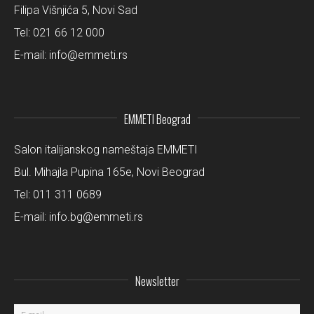
Filipa Višnjića 5, Novi Sad
Tel:
021 66 12 000
E-mail:
info@emmeti.rs
EMMETI Beograd
Salon italijanskog nameštaja EMMETI
Bul. Mihajla Pupina 165e, Novi Beograd
Tel:
011 311 0689
E-mail:
info.bg@emmeti.rs
Newsletter