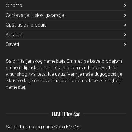
O nama
Održavanje i uslovi garancije
Opšti uslovi prodaje
Katalozi
Saveti
Saloni italijanskog nameštaja Emmeti se bave prodajom
samo italijanskog nameštaja renomiranih proizvođača
vrhunskog kvaliteta. Na usluzi Vam je naše dugogodišnje
iskustvo koje će savetima pomoći da odaberete najbolji
nameštaj.
EMMETI Novi Sad
Salon italijanskog nameštaja EMMETI