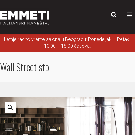
Letnje radno vreme salona u Beogradu: Ponedeljak – Petak |
10:00 – 18:00 časova.
Wall Street sto