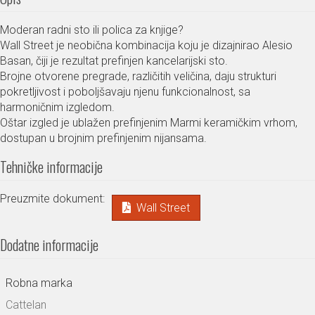
Moderan radni sto ili polica za knjige?
Wall Street je neobična kombinacija koju je dizajnirao Alesio
Basan, čiji je rezultat prefinjen kancelarijski sto.
Brojne otvorene pregrade, različitih veličina, daju strukturi
pokretljivost i poboljšavaju njenu funkcionalnost, sa
harmoničnim izgledom.
Oštar izgled je ublažen prefinjenim Marmi keramičkim vrhom,
dostupan u brojnim prefinjenim nijansama.
Tehničke informacije
Preuzmite dokument:
Wall Street
Dodatne informacije
Robna marka
Cattelan