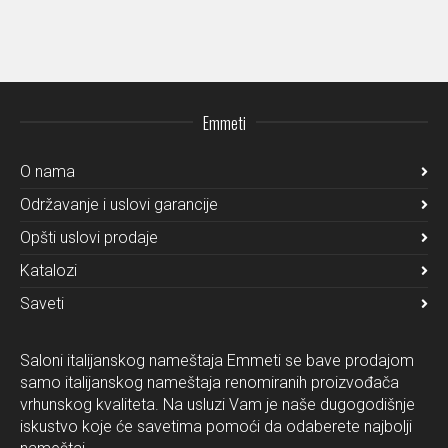
Emmeti
O nama
Održavanje i uslovi garancije
Opšti uslovi prodaje
Katalozi
Saveti
Saloni italijanskog nameštaja Emmeti se bave prodajom
samo italijanskog nameštaja renomiranih proizvođača
vrhunskog kvaliteta. Na usluzi Vam je naše dugogodišnje
iskustvo koje će savetima pomoći da odaberete najbolji