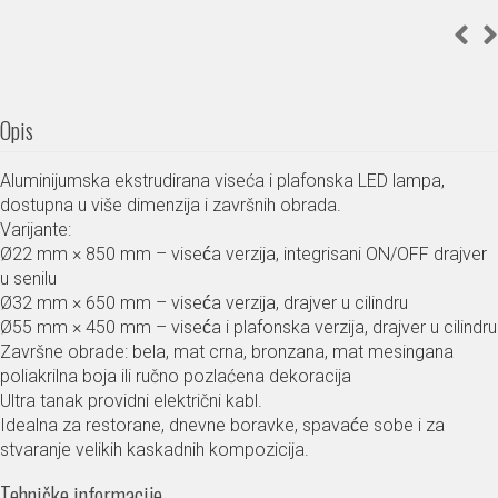
Opis
Aluminijumska ekstrudirana viseća i plafonska LED lampa,
dostupna u više dimenzija i završnih obrada.
Varijante:
Ø22 mm × 850 mm – viseća verzija, integrisani ON/OFF drajver
u senilu
Ø32 mm × 650 mm – viseća verzija, drajver u cilindru
Ø55 mm × 450 mm – viseća i plafonska verzija, drajver u cilindru
Završne obrade: bela, mat crna, bronzana, mat mesingana
poliakrilna boja ili ručno pozlaćena dekoracija
Ultra tanak providni električni kabl.
Idealna za restorane, dnevne boravke, spavaće sobe i za
stvaranje velikih kaskadnih kompozicija.
Tehničke informacije