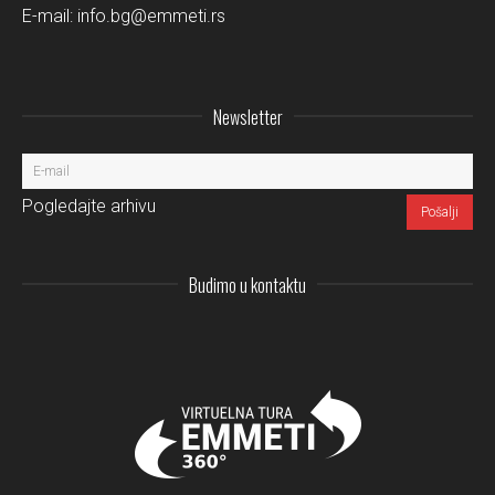
E-mail:
info.bg@emmeti.rs
Newsletter
Pogledajte arhivu
Budimo u kontaktu
Instagram
LinkedIn
Facebo
Pi