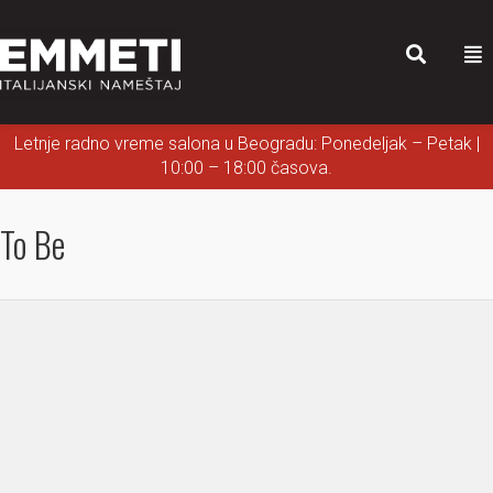
Letnje radno vreme salona u Beogradu: Ponedeljak – Petak |
10:00 – 18:00 časova.
To Be