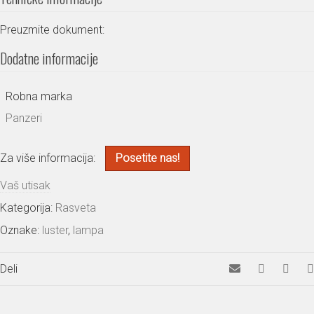
Preuzmite dokument:
Dodatne informacije
Robna marka
Panzeri
Za više informacija:
Posetite nas!
Vaš utisak
Kategorija:
Rasveta
Oznake:
luster
,
lampa
Deli