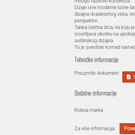
mnogo različitih konteksta.
Dizajn ove moderne lučne lam
dizajna dvadesetog veka, rei
perspektivi.
Tanka čelična žica, na koju j
osvetljava okolinu na ujedn
suštinskog dizajna.
To je svestran komad namešta
Tehničke informacije
Preuzmite dokument:
Dodatne informacije
Robna marka
Za više informacija:
Poset