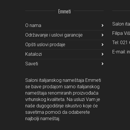
Emmeti
Salon it
O nama
Filipa Vi
Održavanje i uslovi garancije
Tel:
021 
Opšti uslovi prodaje
E-mail:
i
Katalozi
Saveti
Saloni italijanskog nameštaja Emmeti
se bave prodajom samo italijanskog
nameštaja renomiranih proizvođača
vrhunskog kvaliteta. Na usluzi Vam je
naše dugogodišnje iskustvo koje će
savetima pomoći da odaberete
najbolji nameštaj.