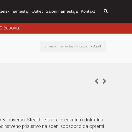
tenski nameštaj
Outlet
Saloni nameštaja
Kontakt
00 časova.
Italijanski nameštaj
>
Proizvodi
>
Stealth
o & Traverso, Stealth je tanka, elegantna i diskretna
edinstveno prisustvo na sceni sposobno da opremi