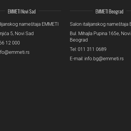
EMMETI Novi Sad
EMMETI Beograd
alijanskog nameštaja EMMETI
Salon italijanskog nameštaj
šnjića 5, Novi Sad
Bul. Mihajla Pupina 165e, Novi
Beograd
66 12 000
Tel:
011 311 0689
nfo@emmeti.rs
E-mail:
info.bg@emmeti.rs