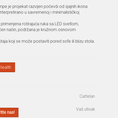
pe je projekat razvijen počevši od sjajnih ikona
nterpretirano u savremenoj i minimalističkoj
e primenjena rotirajuća ruka sa LED svetlom,
ačen način, podržana je kružnom osnovom
ja koji se može postaviti pored sofe ili blizu stola.
Stealth
Cattelan
Vaš utisak
ite nas!