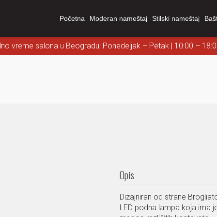
Početna
Moderan nameštaj
Stilski nameštaj
Baš
dno vreme salona u Beogradu: Ponedeljak – Petak | 10:00 – 18:
Opis
Dizajniran od strane Brogliat
LED podna lampa koja ima j