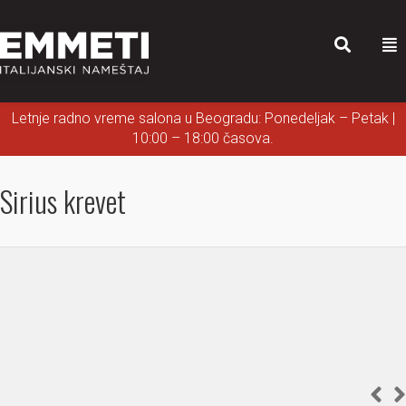
Letnje radno vreme salona u Beogradu: Ponedeljak – Petak |
10:00 – 18:00 časova.
Sirius krevet