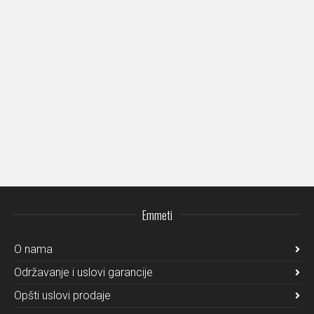
Emmeti
O nama
Održavanje i uslovi garancije
Opšti uslovi prodaje