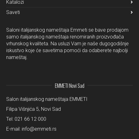
Katalozi
Saveti
Saloni italijanskog nameštaja Emmeti se bave prodajom
samo italijanskog nameštaja renomiranih proizvođača
vrhunskog kvaliteta. Na usluzi Vam je naše dugogodišnje
iskustvo koje će savetima pomoći da odaberete najbolji
nameštaj.
EMMETI Novi Sad
Salon italijanskog nameštaja EMMETI
Filipa Višnjića 5, Novi Sad
Tel:
021 66 12 000
E-mail:
info@emmeti.rs