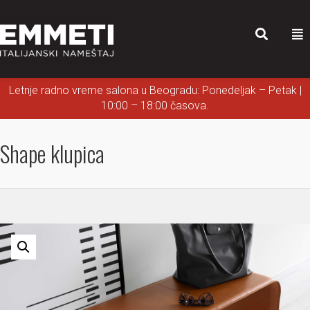
Letnje radno vreme salona u Beogradu: Ponedeljak – Petak |
10:00 – 18:00 časova.
Shape klupica