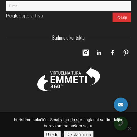
Pogledajte arhivu
Budimo u kontaktu
Instagram
LinkedIn
Facebo
Pi
Koristimo kalačiće. Smatramo da ste saglasni sa tim daljim
©2026 Emmeti
boravkom na našem sajtu.
U redu
O kolačićima
Gore