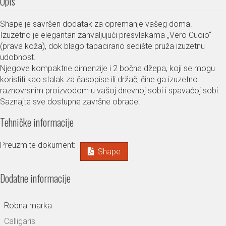
Opis
Shape je savršen dodatak za opremanje vašeg doma.
Izuzetno je elegantan zahvaljujući presvlakama „Vero Cuoio“
(prava koža), dok blago tapacirano sedište pruža izuzetnu
udobnost.
Njegove kompaktne dimenzije i 2 bočna džepa, koji se mogu
koristiti kao stalak za časopise ili držač, čine ga izuzetno
raznovrsnim proizvodom u vašoj dnevnoj sobi i spavaćoj sobi.
Saznajte sve dostupne završne obrade!
Tehničke informacije
Preuzmite dokument:
Shape
Dodatne informacije
Robna marka
Calligaris