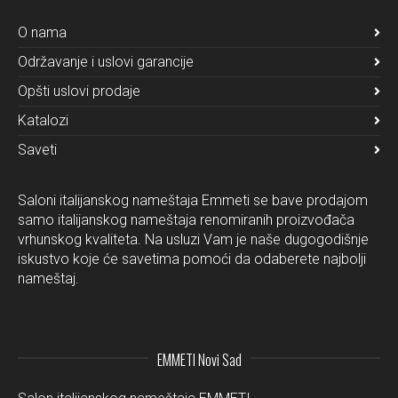
O nama
Održavanje i uslovi garancije
Opšti uslovi prodaje
Katalozi
Saveti
Saloni italijanskog nameštaja Emmeti se bave prodajom
samo italijanskog nameštaja renomiranih proizvođača
vrhunskog kvaliteta. Na usluzi Vam je naše dugogodišnje
iskustvo koje će savetima pomoći da odaberete najbolji
nameštaj.
EMMETI Novi Sad