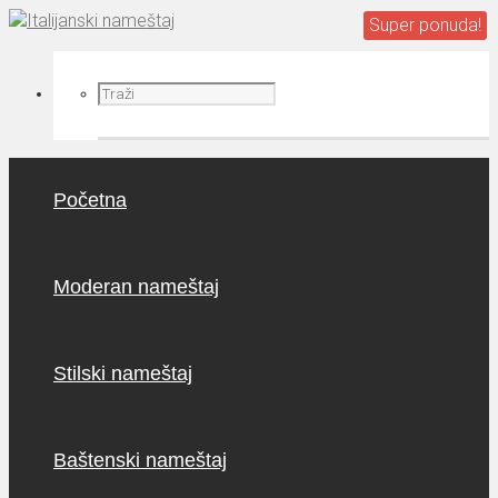
Početna
Moderan nameštaj
Stilski nameštaj
Baštenski nameštaj