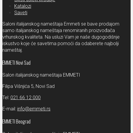
Katalozi
Saveti
Saloni italijanskog nameštaja Emmeti se bave prodajom
samo italijanskog nameštaja renomiranih proizvođača
vrhunskog kvaliteta. Na usluzi Vam je naše dugogodišnje
iskustvo koje će savetima pomoći da odaberete najbolji
nameštaj.
EMMETI Novi Sad
Salon italijanskog nameštaja EMMETI
Filipa Višnjića 5, Novi Sad
Tel:
021 66 12 000
E-mail:
info@emmeti.rs
EMMETI Beograd