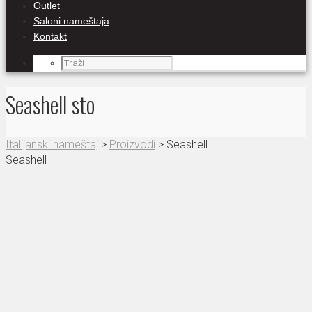
Outlet
Saloni nameštaja
Kontakt
Seashell sto
Italijanski nameštaj
>
Proizvodi
>
Seashell
Seashell