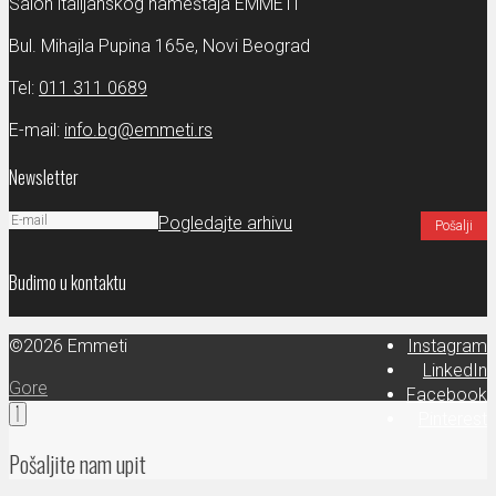
Salon italijanskog nameštaja EMMETI
Bul. Mihajla Pupina 165e, Novi Beograd
Tel:
011 311 0689
E-mail:
info.bg@emmeti.rs
Newsletter
Pogledajte arhivu
Budimo u kontaktu
©2026 Emmeti
Instagram
LinkedIn
Gore
Facebook
Pinterest
Pošaljite nam upit