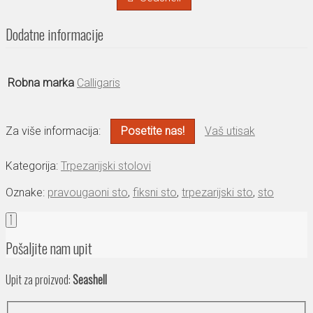
Dodatne informacije
Robna marka
Calligaris
Za više informacija:
Posetite nas!
Vaš utisak
Kategorija:
Trpezarijski stolovi
Oznake:
pravougaoni sto
,
fiksni sto
,
trpezarijski sto
,
sto
Pošaljite nam upit
Upit za proizvod:
Seashell