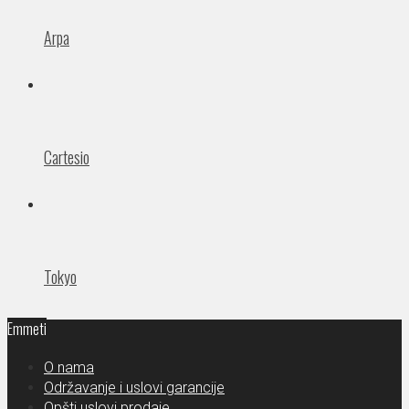
Arpa
Cartesio
Tokyo
Emmeti
O nama
Održavanje i uslovi garancije
Opšti uslovi prodaje