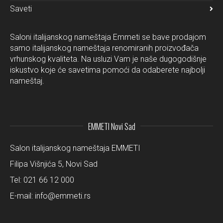
Saveti
Saloni italijanskog nameštaja Emmeti se bave prodajom
samo italijanskog nameštaja renomiranih proizvođača
vrhunskog kvaliteta. Na usluzi Vam je naše dugogodišnje
iskustvo koje će savetima pomoći da odaberete najbolji
nameštaj.
EMMETI Novi Sad
Salon italijanskog nameštaja EMMETI
Filipa Višnjića 5, Novi Sad
Tel:
021 66 12 000
E-mail:
info@emmeti.rs