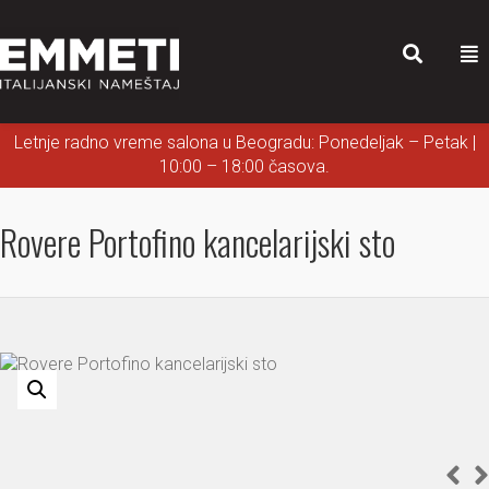
Letnje radno vreme salona u Beogradu: Ponedeljak – Petak |
10:00 – 18:00 časova.
Rovere Portofino kancelarijski sto