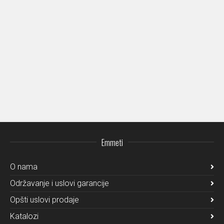
Emmeti
O nama
Održavanje i uslovi garancije
Opšti uslovi prodaje
Katalozi