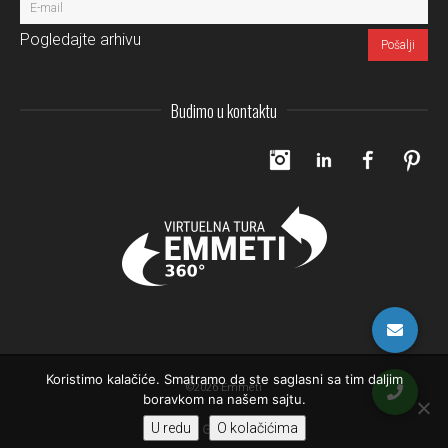
Pogledajte arhivu
Budimo u kontaktu
Instagram
LinkedIn
Facebo
Pi
Koristimo kalačiće. Smatramo da ste saglasni sa tim daljim
©2026 Emmeti
boravkom na našem sajtu.
U redu
O kolačićima
Gore