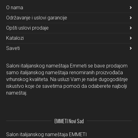
O nama
Održavanje i uslovi garancije
Opšti uslovi prodaje
Katalozi
Saveti
Saloni italijanskog nameštaja Emmeti se bave prodajom
samo italijanskog nameštaja renomiranih proizvođača
vrhunskog kvaliteta. Na usluzi Vam je naše dugogodišnje
iskustvo koje će savetima pomoći da odaberete najbolji
nameštaj.
EMMETI Novi Sad
Salon italijanskog nameštaja EMMETI