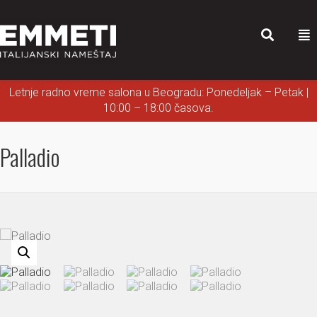
Letnje radno vreme salona u Beogradu: Ponedeljak – Petak |
10:00 – 18:00 časova.
Palladio