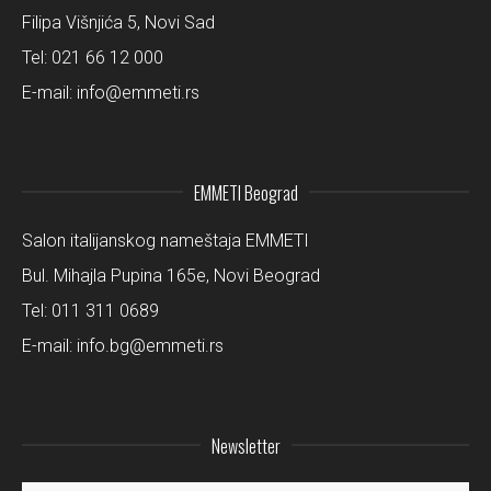
Filipa Višnjića 5, Novi Sad
Tel:
021 66 12 000
E-mail:
info@emmeti.rs
EMMETI Beograd
Salon italijanskog nameštaja EMMETI
Bul. Mihajla Pupina 165e, Novi Beograd
Tel:
011 311 0689
E-mail:
info.bg@emmeti.rs
Newsletter