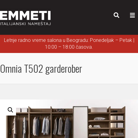
Letnje radno vreme salona u Beogradu: Ponedeljak – Petak |
10:00 – 18:00 časova.
Omnia T502 garderober