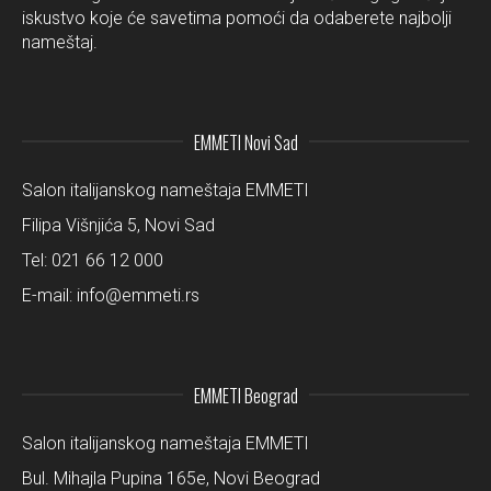
iskustvo koje će savetima pomoći da odaberete najbolji
nameštaj.
EMMETI Novi Sad
Salon italijanskog nameštaja EMMETI
Filipa Višnjića 5, Novi Sad
Tel:
021 66 12 000
E-mail:
info@emmeti.rs
EMMETI Beograd
Salon italijanskog nameštaja EMMETI
Bul. Mihajla Pupina 165e, Novi Beograd