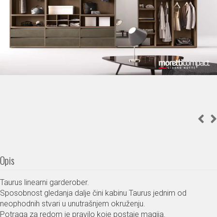
Opis
Taurus linearni garderober.
Sposobnost gledanja dalje čini kabinu Taurus jednim od
neophodnih stvari u unutrašnjem okruženju.
Potraga za redom je pravilo koje postaje magija.