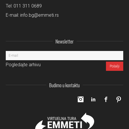
Tel:
011 311 0689
E-mail:
info.bg@emmeti.rs
Newsletter
Pogledajte arhivu
Budimo u kontaktu
Instagram
LinkedIn
Facebo
Pi