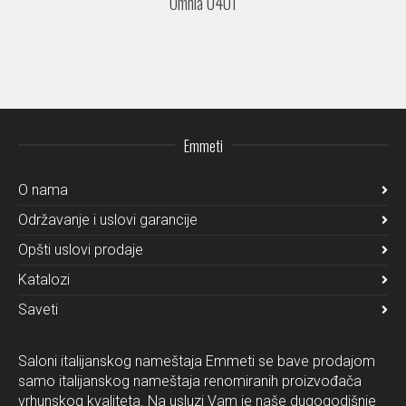
Omnia O401
Emmeti
O nama
Održavanje i uslovi garancije
Opšti uslovi prodaje
Katalozi
Saveti
Saloni italijanskog nameštaja Emmeti se bave prodajom
samo italijanskog nameštaja renomiranih proizvođača
vrhunskog kvaliteta. Na usluzi Vam je naše dugogodišnje