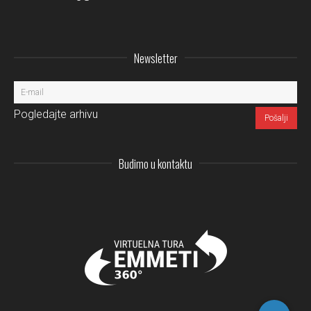
Newsletter
Pogledajte arhivu
Budimo u kontaktu
Instagram
LinkedIn
Facebo
Pi