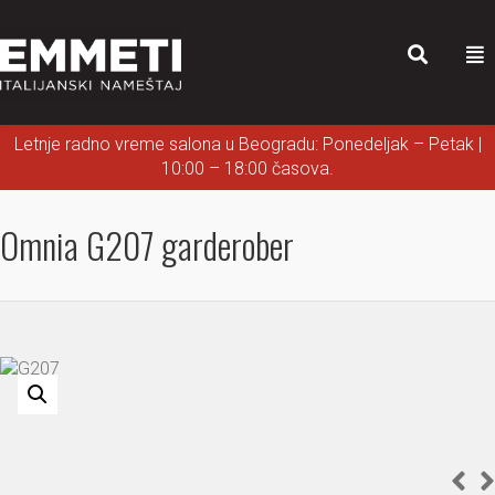
Letnje radno vreme salona u Beogradu: Ponedeljak – Petak |
10:00 – 18:00 časova.
Omnia G207 garderober