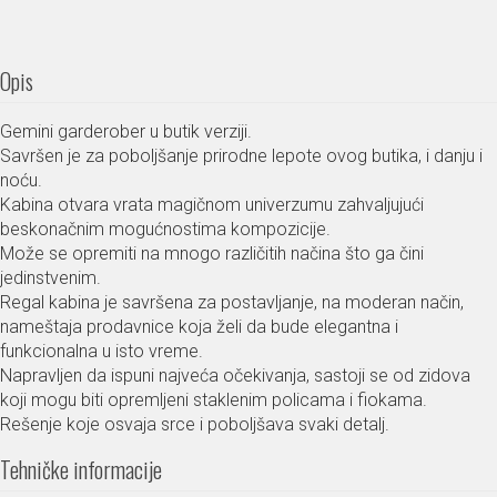
Opis
Gemini garderober u butik verziji.
Savršen je za poboljšanje prirodne lepote ovog butika, i danju i
noću.
Kabina otvara vrata magičnom univerzumu zahvaljujući
beskonačnim mogućnostima kompozicije.
Može se opremiti na mnogo različitih načina što ga čini
jedinstvenim.
Regal kabina je savršena za postavljanje, na moderan način,
nameštaja prodavnice koja želi da bude elegantna i
funkcionalna u isto vreme.
Napravljen da ispuni najveća očekivanja, sastoji se od zidova
koji mogu biti opremljeni staklenim policama i fiokama.
Rešenje koje osvaja srce i poboljšava svaki detalj.
Tehničke informacije