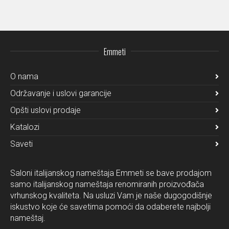
Emmeti
O nama
Održavanje i uslovi garancije
Opšti uslovi prodaje
Katalozi
Saveti
Saloni italijanskog nameštaja Emmeti se bave prodajom
samo italijanskog nameštaja renomiranih proizvođača
vrhunskog kvaliteta. Na usluzi Vam je naše dugogodišnje
iskustvo koje će savetima pomoći da odaberete najbolji
nameštaj.